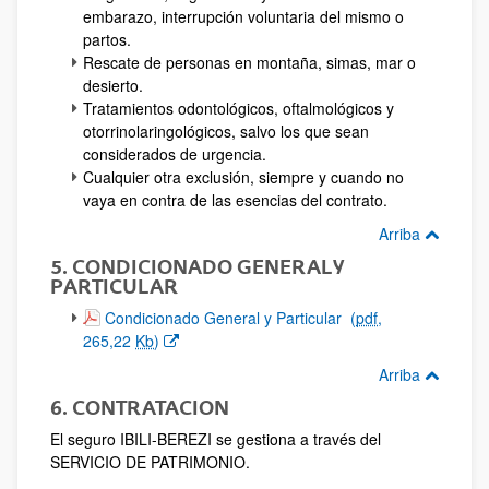
embarazo, interrupción voluntaria del mismo o
partos.
Rescate de personas en montaña, simas, mar o
desierto.
Tratamientos odontológicos, oftalmológicos y
otorrinolaringológicos, salvo los que sean
considerados de urgencia.
Cualquier otra exclusión, siempre y cuando no
vaya en contra de las esencias del contrato.
Arriba
5. CONDICIONADO GENERAL Y
PARTICULAR
(Abre una nueva ventana)
Condicionado General y Particular
(
pdf
,
265,22
Kb
)
Arriba
6. CONTRATACION
El seguro IBILI-BEREZI se gestiona a través del
SERVICIO DE PATRIMONIO.