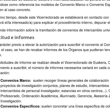
dose como referencia los modelos de Convenio Marco o Convenio Espe
en al caso concreto.
smo tiempo, desde este Vicerrectorado se establecerá en contacto con l
tará el/la interesado/a) para explicar el procedimiento interno, depurar el
más información sobre la tramitación de convenios de intercambio unive
citud e informes
arácter previo a elevar la autorización para suscribir el convenio al 
 el caso, se han de recabar informes de los Órganos que pudieran tener
o.
licitudes de Informe se realizan desde el Vicerrectorado de Euskera, Cu
nvenio a suscribir, el número de informes necesarios variará en cada c
mación:
ar subpáginas
Convenios Marco:
suelen recoger líneas generales de colaboración 
proyectos de investigación conjuntos, planes de estudio, intercambio
intercambios de personal investigador, estancias en otros centros...).
Profesorado, Ordenación Académica, Alumnado, Gerencia, Asesoría Jur
Investigación.
Convenios Específicos:
suelen concretar una línea específica de col