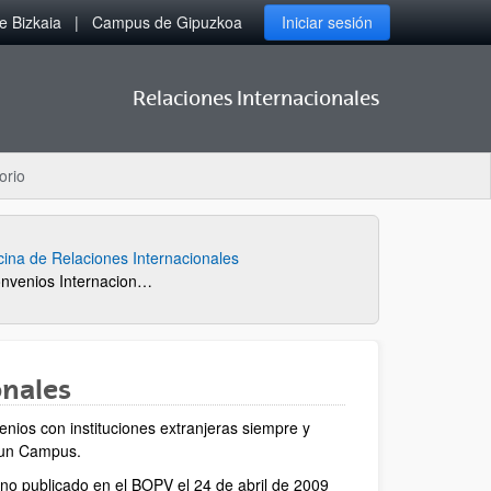
 Bizkaia
Campus de Gipuzkoa
Iniciar sesión
Relaciones Internacionales
orio
cina de Relaciones Internacionales
Procedimiento para Convenios Internacionales
onales
enios con instituciones extranjeras siempre y
e un Campus.
o publicado en el BOPV el 24 de abril de 2009