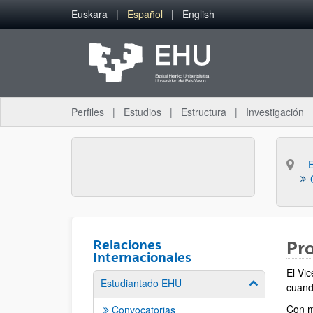
Saltar al contenido principal
Euskara
Español
English
Perfiles
Estudios
Estructura
Investigación
Relaciones
Pro
Internacionales
El Vic
Estudiantado EHU
Mostrar/ocult
cuand
Con m
Convocatorias