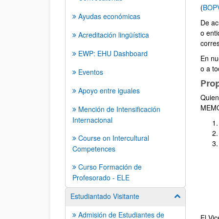
(
BOPV
Ayudas económicas
De ac
o ent
Acreditación lingüística
corre
EWP: EHU Dashboard
En nu
o a t
Eventos
Pro
Apoyo entre iguales
Quien
MEMOR
Mención de Intensificación
Internacional
Course on Intercultural
Competences
Curso Formación de
Profesorado - ELE
Estudiantado Visitante
Mostrar/ocult
Admisión de Estudiantes de
El Vi