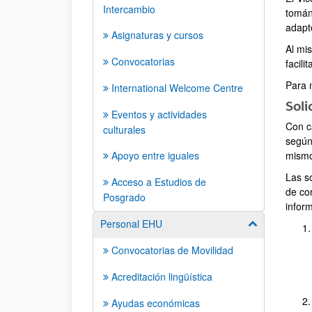
Intercambio
tomán
adapt
Asignaturas y cursos
Al mi
Convocatorias
facili
Para 
International Welcome Centre
Soli
Eventos y actividades
Con c
culturales
según
Apoyo entre iguales
mism
Las so
Acceso a Estudios de
de co
Posgrado
infor
Personal EHU
Mostrar/ocult
Convocatorias de Movilidad
Acreditación lingüística
Ayudas económicas