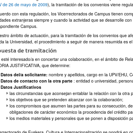
 de 26 de mayo de 2009
), la tramitación de los convenios viene regul
uerdo con esta regulación, los Vicerrectorados de Campus tienen compe
idades extranjeras siempre y cuando la actividad que se desarrolle con
spondiente Campus.
estro ámbito de actuación, para la tramitación de los convenios que 
oda la Universidad, el procedimiento a seguir de manera resumida es el 
puesta de tramitación
 esté interesado/a en concertar una colaboración, en el ámbito de Rela
IA JUSTIFICATIVA, que determine:
Datos del/a solicitante:
nombre y apellidos, cargo en la UPV/EHU, Cen
Datos de contacto con la otra parte
: entidad o universidad, persona
Datos Justificativos
las circunstancias que aconsejan entablar la relación con la otra p
los objetivos que se pretenden alcanzar con la colaboración;
los compromisos que asumen las partes para su consecución, de
obligaciones de carácter económico la procedencia del crédito par
los medios materiales y personales que se ponen a disposición p
ar subpáginas
cerrectorado de Euskera, Cultura e Internacionalización se pondrá en c