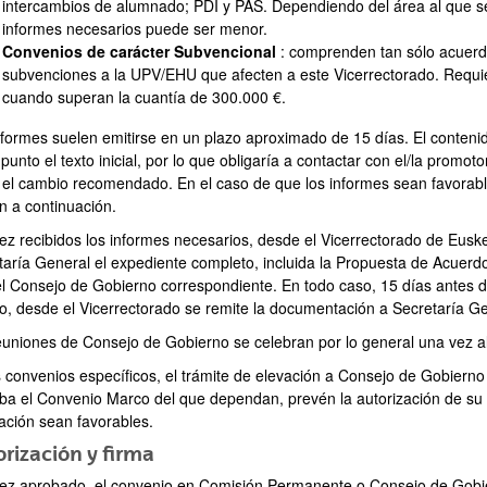
intercambios de alumnado; PDI y PAS. Dependiendo del área al que se
informes necesarios puede ser menor.
Convenios de carácter Subvencional
: comprenden tan sólo acuerdo
subvenciones a la UPV/EHU que afecten a este Vicerrectorado. Requi
cuando superan la cuantía de 300.000 €.
ar subpáginas
nformes suelen emitirse en un plazo aproximado de 15 días. El conteni
punto el texto inicial, por lo que obligaría a contactar con el/la promoto
 el cambio recomendado. En el caso de que los informes sean favorable
n a continuación.
ez recibidos los informes necesarios, desde el Vicerrectorado de Eusker
taría General el expediente completo, incluida la Propuesta de Acuerdo
el Consejo de Gobierno correspondiente. En todo caso, 15 días antes de
o, desde el Vicerrectorado se remite la documentación a Secretaría Ge
euniones de Consejo de Gobierno se celebran por lo general una vez a
s convenios específicos, el trámite de elevación a Consejo de Gobierno 
ba el Convenio Marco del que dependan, prevén la autorización de su 
tación sean favorables.
ar subpáginas
rización y firma
ez aprobado el convenio en Comisión Permanente o Consejo de Gobier