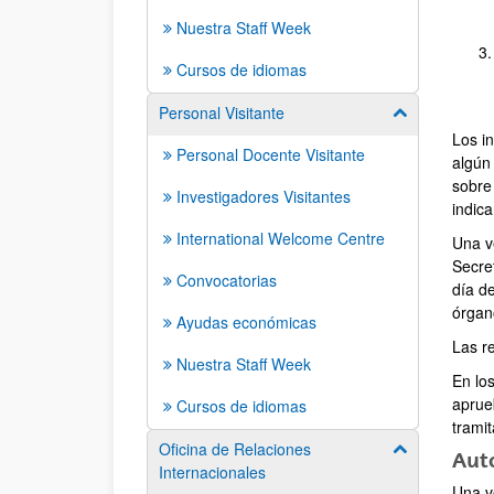
Nuestra Staff Week
Cursos de idiomas
Personal Visitante
Mostrar/ocult
Los i
Personal Docente Visitante
algún 
sobre
Investigadores Visitantes
indica
International Welcome Centre
Una v
Secre
Convocatorias
día d
órgan
Ayudas económicas
Las r
Nuestra Staff Week
En lo
aprue
Cursos de idiomas
trami
Oficina de Relaciones
Mostrar/ocult
Auto
Internacionales
Una v