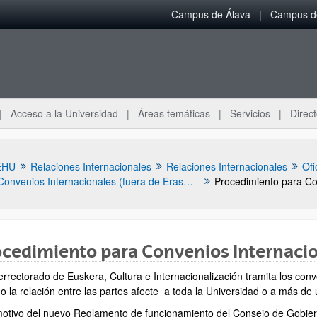
Campus de Álava
Campus de
Acceso a la Universidad
Áreas temáticas
Servicios
Direct
EHU
Relaciones Internacionales
Relaciones Internacionales
Ofi
Convenios Internacionales (fuera de Erasmus+)
cedimiento para Convenios Internaci
errectorado de Euskera, Cultura e Internacionalización tramita los conv
ar subpáginas
o la relación entre las partes afecte a toda la Universidad o a más d
otivo del nuevo Reglamento de funcionamiento del Consejo de Gobiern