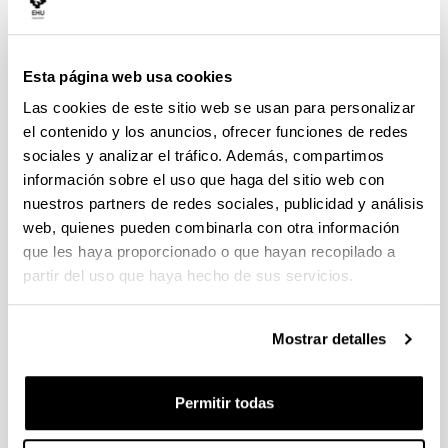
Esta página web usa cookies
Las cookies de este sitio web se usan para personalizar
el contenido y los anuncios, ofrecer funciones de redes
sociales y analizar el tráfico. Además, compartimos
información sobre el uso que haga del sitio web con
nuestros partners de redes sociales, publicidad y análisis
web, quienes pueden combinarla con otra información
Con el objeto de brindar al alumnado la posibilidad de
que les haya proporcionado o que hayan recopilado a
cursar parte de su carrera en una universidad distinta a
partir del uso que haya hecho de sus servicios.
la suya y con la garantía de obtener reconocimiento
académico, las universidades españolas que integran la
CRUE han establecido un programa de movilidad de
Mostrar detalles
estudiantes denominado Sistema de Intercambio entre
Centros Universitarios Españoles (SICUE).
Los/as estudiantes pueden solicitar la movilidad en
Permitir todas
función de las plazas ofrecidas por su universidad de
origen, que se publican entre los meses de enero y