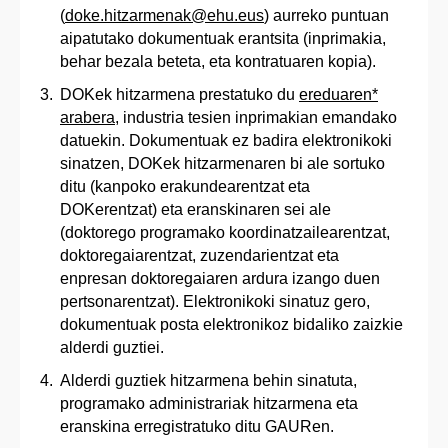
(
doke.hitzarmenak@ehu.eus
) aurreko puntuan
aipatutako dokumentuak erantsita (inprimakia,
behar bezala beteta, eta kontratuaren kopia).
DOKek hitzarmena prestatuko du
ereduaren*
arabera
, industria tesien inprimakian emandako
datuekin. Dokumentuak ez badira elektronikoki
sinatzen, DOKek hitzarmenaren bi ale sortuko
ditu (kanpoko erakundearentzat eta
DOKerentzat) eta eranskinaren sei ale
(doktorego programako koordinatzailearentzat,
doktoregaiarentzat, zuzendarientzat eta
enpresan doktoregaiaren ardura izango duen
pertsonarentzat). Elektronikoki sinatuz gero,
dokumentuak posta elektronikoz bidaliko zaizkie
alderdi guztiei.
Alderdi guztiek hitzarmena behin sinatuta,
programako administrariak hitzarmena eta
eranskina erregistratuko ditu GAURen.