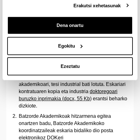
dokumentuak alde guztien sinadurak izan beharko
Erakutsi xehetasunak
ditu eta GAURera igota egon beharko da
(
konpromiso dokumentuaz gehiago jakiteko
).
Dena onartu
Hitzarmena egiteko prozedura,
4. hitzarmen eredua
erabilita:
Egokitu
Doktoregaiak eta tesi zuzendariak
unibertsitatearen eta enpresaren arteko
Ezeztatu
lankidetza hitzarmena egiten nahi dutela
adieraziko diote doktorego programako batzorde
akademikoari, tesi industrial bati lotuta. Eskariari
kontratuaren kopia eta industria
doktoregoari
buruzko inprimakia (docx, 55 Kb)
erantsi beharko
dizkiote.
Batzorde Akademikoak hitzarmena egitea
onartzen badu, Batzorde Akademikoko
koordinatzaileak eskaria bidaliko dio posta
elektronikoz DOKeri