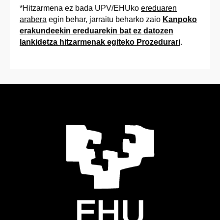
*Hitzarmena ez bada UPV/EHUko
ereduaren
arabera
egin behar, jarraitu beharko zaio
Kanpoko
erakundeekin ereduarekin bat ez datozen
lankidetza hitzarmenak egiteko Prozedurari
.