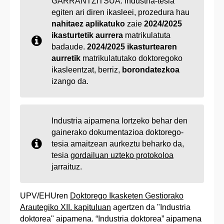
GARRANTZITSUA: Industria-tesia
egiten ari diren ikasleei, prozedura hau
nahitaez aplikatuko
zaie
2024/2025
ikasturtetik aurrera
matrikulatuta
badaude.
2024/2025 ikasturtearen
aurretik
matrikulatutako doktoregoko
ikasleentzat, berriz,
borondatezkoa
izango da.
Industria aipamena lortzeko behar den
gainerako dokumentazioa doktorego-
tesia amaitzean aurkeztu beharko da,
tesia
gordailuan uzteko protokoloa
jarraituz.
UPV/EHUren
Doktorego Ikasketen Gestiorako
Arautegiko XII. kapituluan
agertzen da "Industria
doktorea" aipamena. “Industria doktorea” aipamena