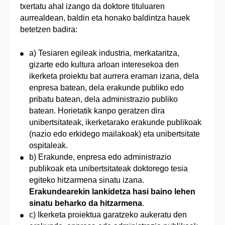
txertatu ahal izango da doktore tituluaren
aurrealdean, baldin eta honako baldintza hauek
betetzen badira:
a) Tesiaren egileak industria, merkataritza,
gizarte edo kultura arloan interesekoa den
ikerketa proiektu bat aurrera eraman izana, dela
enpresa batean, dela erakunde publiko edo
pribatu batean, dela administrazio publiko
batean. Horietatik kanpo geratzen dira
unibertsitateak, ikerketarako erakunde publikoak
(nazio edo erkidego mailakoak) eta unibertsitate
ospitaleak.
b) Erakunde, enpresa edo administrazio
publikoak eta unibertsitateak doktorego tesia
egiteko hitzarmena sinatu izana.
Erakundearekin lankidetza hasi baino lehen
sinatu beharko da hitzarmena
.
c) Ikerketa proiektua garatzeko aukeratu den