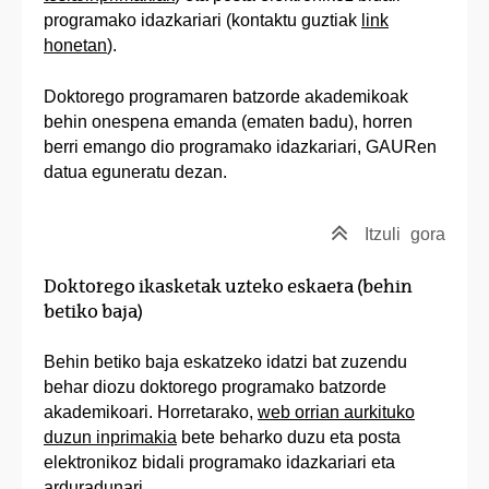
programako idazkariari (kontaktu guztiak
link
honetan
).
Doktorego programaren batzorde akademikoak
behin onespena emanda (ematen badu), horren
berri emango dio programako idazkariari, GAURen
datua eguneratu dezan.
Itzuli
gora
Doktorego ikasketak uzteko eskaera (behin
betiko baja)
Behin betiko baja eskatzeko idatzi bat zuzendu
behar diozu doktorego programako batzorde
akademikoari. Horretarako,
web orrian aurkituko
duzun inprimakia
bete beharko duzu eta posta
elektronikoz bidali programako idazkariari eta
arduradunari.