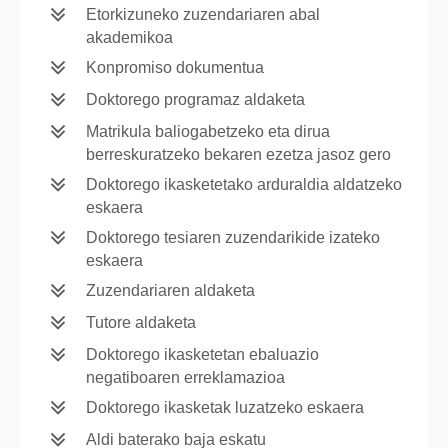
Etorkizuneko zuzendariaren abal
akademikoa
Konpromiso dokumentua
Doktorego programaz aldaketa
Matrikula baliogabetzeko eta dirua
berreskuratzeko bekaren ezetza jasoz gero
Doktorego ikasketetako arduraldia aldatzeko
eskaera
Doktorego tesiaren zuzendarikide izateko
eskaera
Zuzendariaren aldaketa
Tutore aldaketa
Doktorego ikasketetan ebaluazio
negatiboaren erreklamazioa
Doktorego ikasketak luzatzeko eskaera
Aldi baterako baja eskatu