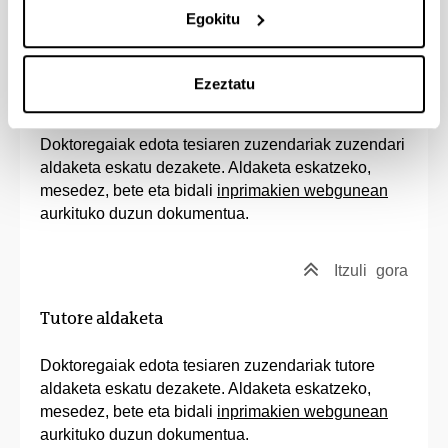
Egokitu
Itzuli
gora
Ezeztatu
Zuzendariaren aldaketa
Doktoregaiak edota tesiaren zuzendariak zuzendari
aldaketa eskatu dezakete. Aldaketa eskatzeko,
mesedez, bete eta bidali
inprimakien webgunean
aurkituko duzun dokumentua.
Itzuli
gora
Tutore aldaketa
Doktoregaiak edota tesiaren zuzendariak tutore
aldaketa eskatu dezakete. Aldaketa eskatzeko,
mesedez, bete eta bidali
inprimakien webgunean
aurkituko duzun dokumentua.