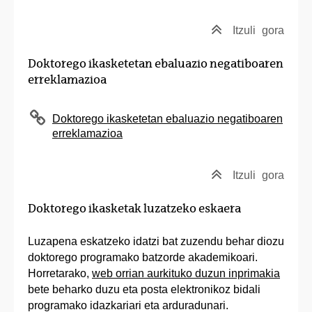
Itzuli
gora
Doktorego ikasketetan ebaluazio negatiboaren
erreklamazioa
Doktorego ikasketetan ebaluazio negatiboaren
erreklamazioa
Itzuli
gora
Doktorego ikasketak luzatzeko eskaera
Luzapena eskatzeko idatzi bat zuzendu behar diozu
doktorego programako batzorde akademikoari.
Horretarako,
web orrian aurkituko duzun inprimakia
bete beharko duzu eta posta elektronikoz bidali
programako idazkariari eta arduradunari.