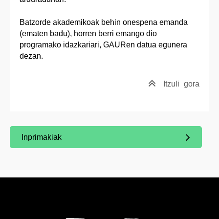
Batzorde akademikoak behin onespena emanda
(ematen badu), horren berri emango dio
programako idazkariari, GAURen datua egunera
dezan.
Itzuli
gora
Inprimakiak
(Beste leiho bat zabalduko du)