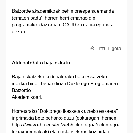
Batzorde akademikoak behin onespena emanda
(ematen badu), horren berri emango dio
programako idazkariari, GAURen datua egunera
dezan.
Itzuli
gora
Aldi baterako baja eskatu
Baja eskatzeko, aldi baterako baja eskatzeko
idazkia bidali behar diozu Doktorego Programaren
Batzorde
Akademikoari.
Horretarako "Doktorego ikasketak uzteko eskaera"
inprimakia bete beharko duzu (eskuragarri hemen:
https://www.ehu.eus/eu/web/doktoregoa/doktorego-
tesia/inprimakiak
) eta posta elektronikoz bidali