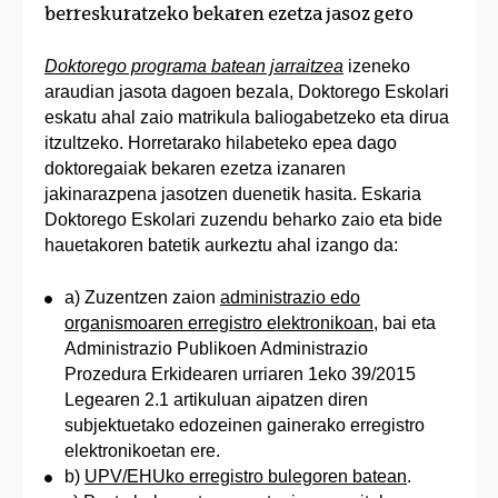
berreskuratzeko bekaren ezetza jasoz gero
Doktorego programa batean jarraitzea
izeneko
araudian jasota dagoen bezala, Doktorego Eskolari
eskatu ahal zaio matrikula baliogabetzeko eta dirua
itzultzeko. Horretarako hilabeteko epea dago
doktoregaiak bekaren ezetza izanaren
jakinarazpena jasotzen duenetik hasita. Eskaria
Doktorego Eskolari zuzendu beharko zaio eta bide
hauetakoren batetik aurkeztu ahal izango da:
a) Zuzentzen zaion
administrazio edo
organismoaren erregistro elektronikoan
, bai eta
Administrazio Publikoen Administrazio
Prozedura Erkidearen urriaren 1eko 39/2015
Legearen 2.1 artikuluan aipatzen diren
subjektuetako edozeinen gainerako erregistro
elektronikoetan ere.
b)
UPV/EHUko erregistro bulegoren batean
.