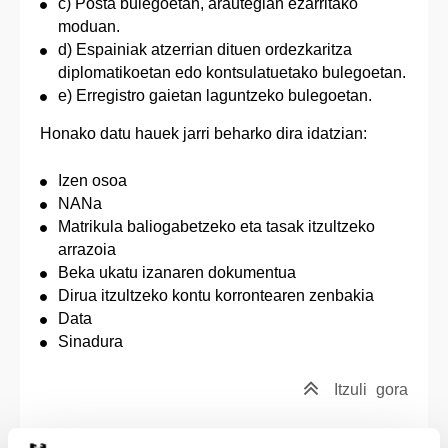
c) Posta bulegoetan, arautegian ezarritako
moduan.
d) Espainiak atzerrian dituen ordezkaritza
diplomatikoetan edo kontsulatuetako bulegoetan.
e) Erregistro gaietan laguntzeko bulegoetan.
Honako datu hauek jarri beharko dira idatzian:
Izen osoa
NANa
Matrikula baliogabetzeko eta tasak itzultzeko
arrazoia
Beka ukatu izanaren dokumentua
Dirua itzultzeko kontu korrontearen zenbakia
Data
Sinadura
Itzuli
gora
Doktorego ikasketetako arduraldia aldatzeko