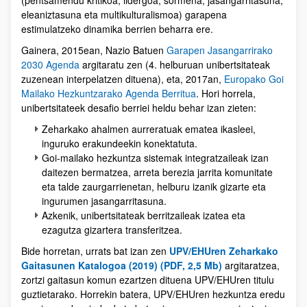
(pentsamendu kritikoa, lidergoa, sormena, jasangarritasuna,
eleaniztasuna eta multikulturalismoa) garapena
estimulatzeko dinamika berrien beharra ere.
Gainera, 2015ean, Nazio Batuen
Garapen Jasangarrirako
2030 Agenda
argitaratu zen (4. helburuan unibertsitateak
zuzenean interpelatzen dituena), eta, 2017an,
Europako Goi
Mailako Hezkuntzarako Agenda Berritua
. Hori horrela,
unibertsitateek desafio berriei heldu behar izan zieten:
Zeharkako ahalmen aurreratuak ematea ikasleei,
inguruko erakundeekin konektatuta.
Goi-mailako hezkuntza sistemak integratzaileak izan
daitezen bermatzea, arreta berezia jarrita komunitate
eta talde zaurgarrienetan, helburu izanik gizarte eta
ingurumen jasangarritasuna.
Azkenik, unibertsitateak berritzaileak izatea eta
ezagutza gizartera transferitzea.
Bide horretan, urrats bat izan zen
UPV/EHUren Zeharkako
Gaitasunen Katalogoa (2019) (PDF, 2,5 Mb)
argitaratzea,
zortzi gaitasun komun ezartzen dituena UPV/EHUren titulu
guztietarako. Horrekin batera, UPV/EHUren hezkuntza eredu