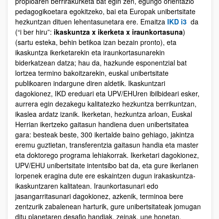
propioaren berrirakurketa bat egin zen, egungo orientazio
pedagogikoetara egokitzeko, bai eta Europak unibertsitate
hezkuntzan dituen lehentasunetara ere. Emaitza
IKD i3
da
(“i ber hiru”:
ikaskuntza x ikerketa x iraunkortasuna
)
(sartu esteka, behin betikoa izan bezain pronto), eta
ikaskuntza ikerketarekin eta iraunkortasunarekin
biderkatzean datza; hau da, hazkunde esponentzial bat
lortzea termino bakoitzarekin, euskal unibertsitate
publikoaren indargune diren aldetik. Ikaskuntzari
dagokionez, IKD ereduari eta UPV/EHUren ibilbideari esker,
aurrera egin dezakegu kalitatezko hezkuntza berrikuntzan,
ikaslea ardatz izanik. Ikerketan, hezkuntza arloan, Euskal
Herrian ikertzeko gaitasun handiena duen unibertsitatea
gara: besteak beste, 300 ikertalde baino gehiago, jakintza
eremu guztietan, transferentzia gaitasun handia eta master
eta doktorego programa lehiakorrak. Ikerketari dagokionez,
UPV/EHU unibertsitate intentsibo bat da, eta gure ikerlanen
lorpenek eragina dute ere eskaintzen dugun irakaskuntza-
ikaskuntzaren kalitatean. Iraunkortasunari edo
jasangarritasunari dagokionez, azkenik, terminoa bere
zentzurik zabalenean harturik, gure unibertsitateak jomugan
ditu planetaren desafio handiak, zeinak, une honetan,