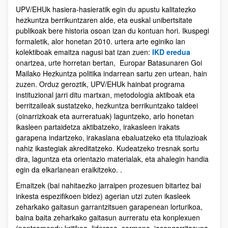
UPV/EHUk hasiera-hasieratik egin du apustu kalitatezko
hezkuntza berrikuntzaren alde, eta euskal unibertsitate
publikoak bere historia osoan izan du kontuan hori. Ikuspegi
formaletik, alor honetan 2010. urtera arte eginiko lan
kolektiboak emaitza nagusi bat izan zuen:
IKD eredua
onartzea, urte horretan bertan, Europar Batasunaren Goi
Mailako Hezkuntza politika indarrean sartu zen urtean, hain
zuzen. Orduz geroztik, UPV/EHUk hainbat programa
instituzional jarri ditu martxan, metodologia aktiboak eta
berritzaileak sustatzeko, hezkuntza berrikuntzako taldeei
(oinarrizkoak eta aurreratuak) laguntzeko, arlo honetan
ikasleen partaidetza aktibatzeko, irakasleen irakats
garapena indartzeko, irakaslana ebaluatzeko eta titulazioak
nahiz ikastegiak akreditatzeko. Kudeatzeko tresnak sortu
dira, laguntza eta orientazio materialak, eta ahalegin handia
egin da elkarlanean eraikitzeko. .
Emaitzek (bai nahitaezko jarraipen prozesuen bitartez bai
inkesta espezifikoen bidez) agerian utzi zuten ikasleek
zeharkako gaitasun garrantzitsuen garapenean lorturikoa,
baina baita zeharkako gaitasun aurreratu eta konplexuen