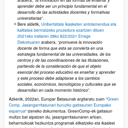
arabera, “
la innovación en las formas de enseñar y
aprender debe ser un principio fundamental en el
desarrollo de las actividades docentes y formativas
universitarias
”.
Bere aldetik,
Unibertsitate ikasketen antolamendua eta
kalitatea bermatzeko prozedura ezartzen dituen
2021eko irailaren 28ko 822/2021 Errege
Dekretuaren
arabera, “
promueve la innovación
docente de forma que esta se convierta en una
estrategia fundamental de las universidades, de los
centros y de las coordinaciones de las titulaciones,
partiendo de la consideración de que el objeto
esencial del proceso educativo es enseñar y aprender
y este proceso debe adaptarse a los cambios
sociales, económicos, tecnológicos y culturales que se
desarrollan en cada momento histórico
”.
Azkenik, 2022an, Europar Batasunak argitaratu zuen “
Green
Comp. Jasangarritasunari buruzko gaitasunen Europako
esparrua
“ izeneko dokumentua. GreenComp-ek gaitasun
multzo bat aipatzen du, jasangarritasunaren arloan,
beharrezkoak hezkuntza programak elikatzeko eta ikasleei