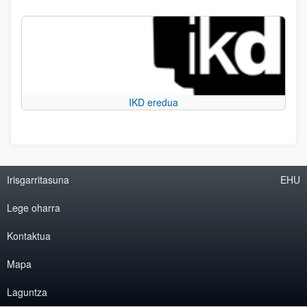
IKD eredua
Irisgarritasuna
EHU
Lege oharra
Kontaktua
Mapa
Laguntza