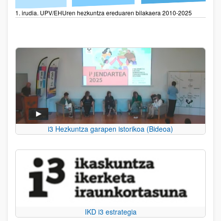
1. irudia. UPV/EHUren hezkuntza ereduaren bilakaera 2010-2025
i3 Hezkuntza garapen istorikoa (Bideoa)
IKD i3 estrategia