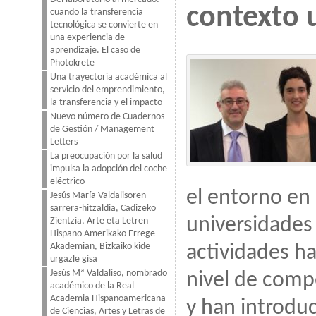
contexto u
cuando la transferencia
tecnológica se convierte en
una experiencia de
aprendizaje. El caso de
Photokrete
Una trayectoria académica al
servicio del emprendimiento,
la transferencia y el impacto
Nuevo número de Cuadernos
de Gestión / Management
Letters
La preocupación por la salud
impulsa la adopción del coche
eléctrico
el entorno en 
Jesús María Valdalisoren
sarrera-hitzaldia, Cadizeko
universidades 
Zientzia, Arte eta Letren
Hispano Amerikako Errege
Akademian, Bizkaiko kide
actividades h
urgazle gisa
Jesús Mª Valdaliso, nombrado
nivel de comp
académico de la Real
Academia Hispanoamericana
y han introdu
de Ciencias, Artes y Letras de