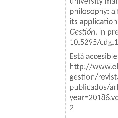
university m
philosophy: a
its applicatio
Gestión
, in pr
10.5295/cdg.1
Está accesible
http://www.e
gestion/revis
publicados/ar
year=2018&v
2