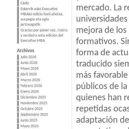
Cádiz
mercado. La 
Eskerrik asko Executive
MBAko edizio honi ahotsa,
universidades
aurpegia eta egia
jartzeagatik
mejora de los
Gracias por poner voz, rostro
y verdad a esta edición del
formativos. S
Executive MBA
Archivos
forma de actu
Julio 2026
traducido sie
Junio 2026
Mayo 2026
más favorable 
Abril 2026
Marzo 2026
públicos de la
Febrero 2026
Enero 2026
quienes han 
Diciembre 2025
Noviembre 2025
repetidas oca
Octubre 2025
Septiembre 2025
adaptación de 
Junio 2025
Mayo 2025