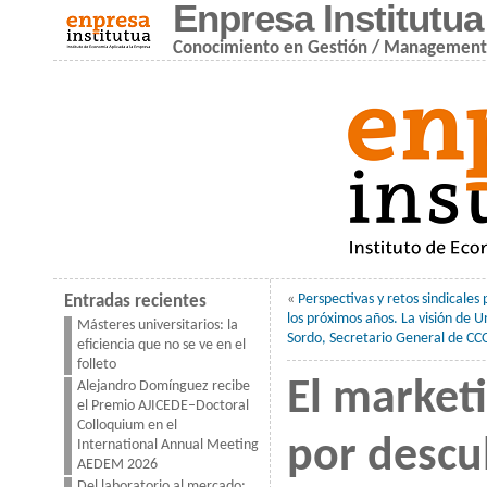
Enpresa Institutua
Conocimiento en Gestión / Managemen
«
Perspectivas y retos sindicales
Entradas recientes
los próximos años. La visión de U
Másteres universitarios: la
Sordo, Secretario General de C
eficiencia que no se ve en el
folleto
El marketi
Alejandro Domínguez recibe
el Premio AJICEDE–Doctoral
Colloquium en el
por descub
International Annual Meeting
AEDEM 2026
Del laboratorio al mercado: