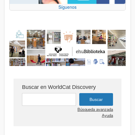
Síguenos
Buscar en WorldCat Discovery
Búsqueda avanzada
Ayuda