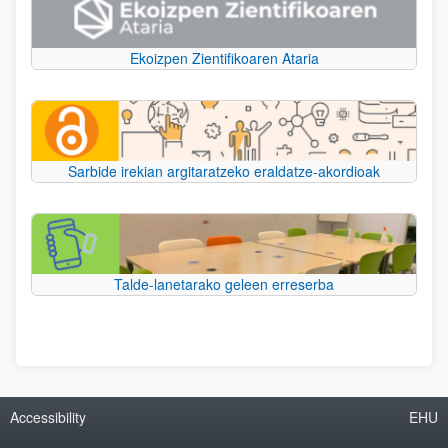
Ekoizpen Zientifikoaren Ataria
Sarbide irekian argitaratzeko eraldatze-akordioak
Talde-lanetarako geleen erreserba
Accessibility
EHU