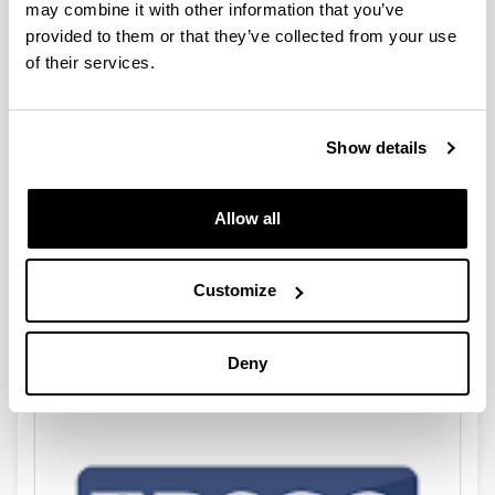
may combine it with other information that you’ve
Scopus prestakuntza online
provided to them or that they’ve collected from your use
2026ko ekainaren 1tik-5ra
of their services.
Show details
Allow all
Customize
Gernika(k) bibliotekan
Deny