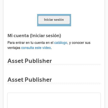
Mi cuenta (Iniciar sesión)
Para entrar en tu cuenta en el
catálogo
, y conocer sus
ventajas
consulta este vídeo
.
Asset Publisher
Asset Publisher