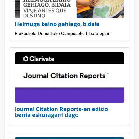
Helmuga baino gehiago, bidaia
Erakusketa Donostiako Campuseko Liburutegian
Journal Citation Reports-en edizio
berria eskuragarri dago