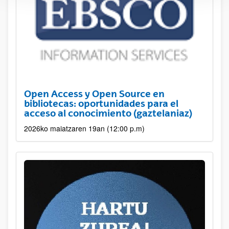
Open Access y Open Source en
bibliotecas: oportunidades para el
acceso al conocimiento (gaztelaniaz)
2026ko maiatzaren 19an (12:00 p.m)