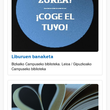
Liburuen banaketa
Bizkaiko Campuseko biblioteka. Leioa / Gipuzkoako
Campuseko biblioteka