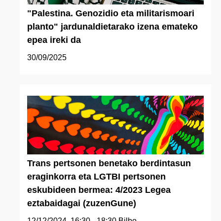
"Palestina. Genozidio eta militarismoari
planto" jardunaldietarako izena emateko
epea ireki da
30/09/2025
Trans pertsonen benetako berdintasun
eraginkorra eta LGTBI pertsonen
eskubideen bermea: 4/2023 Legea
eztabaidagai (zuzenGune)
12/12/2024, 16:30 - 18:30
Bilbo