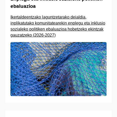
ebaluazioa
Ikertaldeentzako laguntzetarako deialdia,
inplikatutako komunitatearekin enplegu eta inklusio
sozialeko politiken ebaluazioa hobetzeko ekintzak
gauzatzeko (2026-2027)