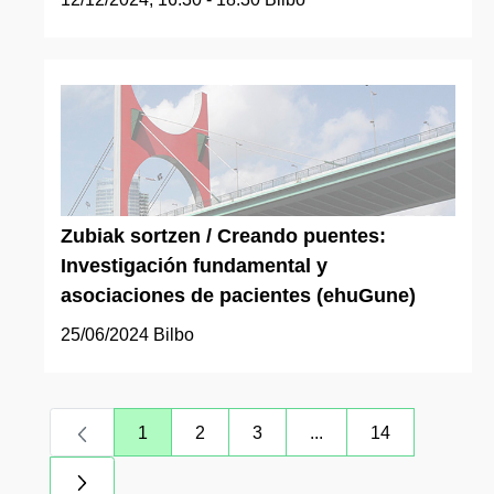
Zubiak sortzen / Creando puentes:
Investigación fundamental y
asociaciones de pacientes (ehuGune)
25/06/2024
Bilbo
1
2
3
...
14
Page
Page
Page
Intermediate Pages Us
Page