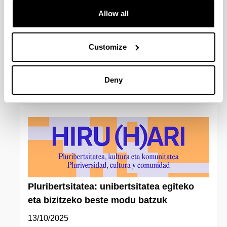
Allow all
Customize
Enplegua eta gizarteratzea ebaluatuz
30/10/2025, 09:00 - 19:30
Deny
Pluribertsitatea: unibertsitatea egiteko
eta bizitzeko beste modu batzuk
13/10/2025