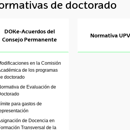
ormativas de doctorado
tar subpáginas
DOKe-Acuerdos del
Normativa UP
Consejo Permanente
odificaciones en la Comisión
tar subpáginas
cadémica de los programas
e doctorado
tar subpáginas
ormativa de Evaluación de
octorado
ímite para gastos de
epresentación
tar subpáginas
signación de Docencia en
ormación Transversal de la