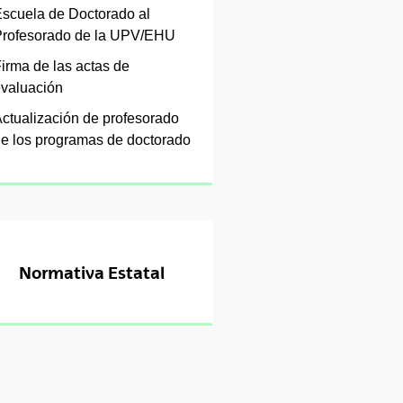
scuela de Doctorado al
tar subpáginas
rofesorado de la UPV/EHU
irma de las actas de
tar subpáginas
valuación
ctualización de profesorado
tar subpáginas
e los programas de doctorado
tar subpáginas
Normativa Estatal