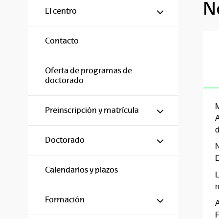
N
Mostrar/ocul
El centro
Contacto
Oferta de programas de
doctorado
M
Mostrar/ocul
Preinscripción y matrícula
A
d
Mostrar/ocul
Doctorado
N
D
Calendarios y plazos
L
r
Mostrar/ocul
Formación
A
F