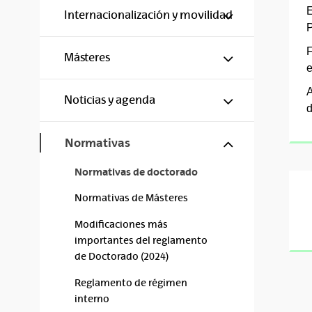
E
Mostrar/ocul
Internacionalización y movilidad
P
F
Mostrar/ocul
Másteres
e
A
Mostrar/ocul
Noticias y agenda
d
Mostrar/ocul
Normativas
Normativas de doctorado
Normativas de Másteres
Modificaciones más
importantes del reglamento
de Doctorado (2024)
Reglamento de régimen
interno