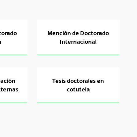
torado
Mención de Doctorado
a
Internacional
ración
Tesis doctorales en
xternas
cotutela