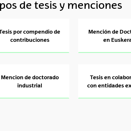
ipos de tesis y menciones
tar subpáginas
Tesis por compendio de
Mención de Doc
contribuciones
en Eusker
tar subpáginas
Mencion de doctorado
Tesis en colabo
tar subpáginas
industrial
con entidades e