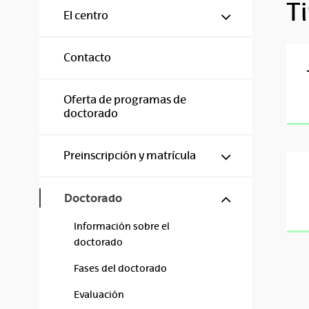
T
Mostrar/ocul
El centro
Contacto
Oferta de programas de
doctorado
Mostrar/ocul
Preinscripción y matrícula
Mostrar/ocul
Doctorado
Información sobre el
doctorado
Fases del doctorado
Evaluación