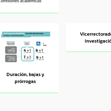
omisiones académicas
Vicerrectorad
Investigaci
Duración, bajas y
prórrogas
tar subpáginas
tar subpáginas