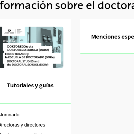
nformación sobre el docto
tar subpáginas
Menciones espe
tar subpáginas
tar subpáginas
Tutoriales y guías
Alumnado
irectoras y directores