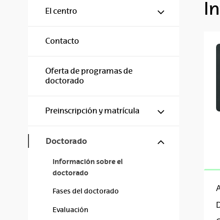
I
Mostrar/ocul
El centro
Contacto
Oferta de programas de
doctorado
Mostrar/ocul
Preinscripción y matrícula
Mostrar/ocul
Doctorado
Información sobre el
doctorado
Fases del doctorado
D
Evaluación