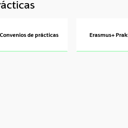
rácticas
tar subpáginas
Convenios de prácticas
Erasmus+ Prak
tar subpáginas
tar subpáginas