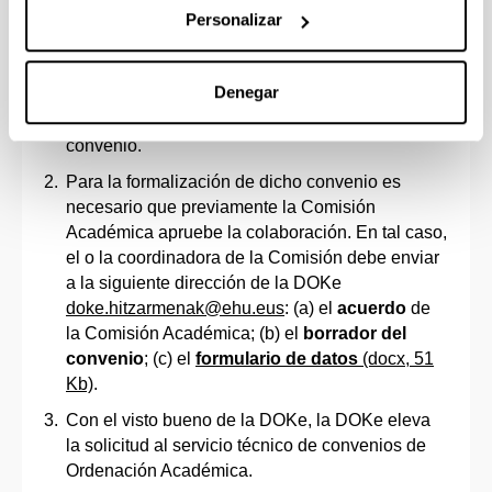
convenios.vicer.grado-posgrado@ehu.eus
. Se
Personalizar
recomienda en cualquier caso que el o la
profesora proponente obtenga el visto bueno
Denegar
provisional por parte de la comisión académica
antes de la elaboración del borrador del
convenio.
Para la formalización de dicho convenio es
necesario que previamente la Comisión
Académica apruebe la colaboración. En tal caso,
el o la coordinadora de la Comisión debe enviar
a la siguiente dirección de la DOKe
doke.hitzarmenak@ehu.eus
: (a) el
acuerdo
de
la Comisión Académica; (b) el
borrador del
convenio
; (c) el
formulario de datos
(docx, 51
Kb)
.
Con el visto bueno de la DOKe, la DOKe eleva
la solicitud al servicio técnico de convenios de
Ordenación Académica.