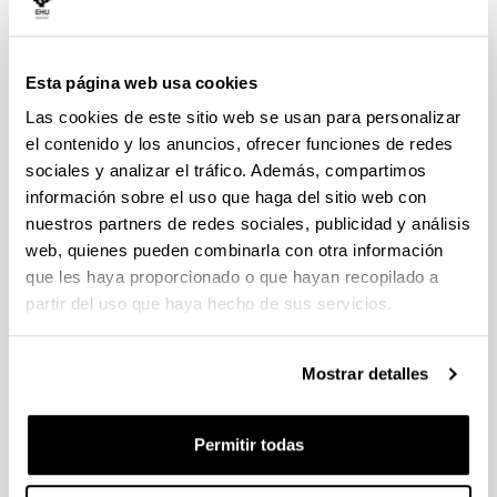
El profesorado del Programa de Doctorado
interesado debe solicitar a la Comisión
Académica del Programa de Doctorado su
Esta página web usa cookies
aprobación para formalizar un convenio de
Colaboración con Entidades Externas
no
Las cookies de este sitio web se usan para personalizar
previsto en los procedimientos específicos
el contenido y los anuncios, ofrecer funciones de redes
publicados por la DOKe y sus correspondientes
sociales y analizar el tráfico. Además, compartimos
modelos de convenio. Para ello, el profesorado
información sobre el uso que haga del sitio web con
interesado debe proporcionara la Comisión
nuestros partners de redes sociales, publicidad y análisis
Académica: (a) el borrador de convenio; (b) el
web, quienes pueden combinarla con otra información
formulario de datos completamente
que les haya proporcionado o que hayan recopilado a
cumplimentado y firmado por el o la directora de
partir del uso que haya hecho de sus servicios.
tesis de la UPV/EHU (docx, 51 Kb)
.
NOTA: de cara establecer un borrador de
Mostrar detalles
convenio, el profesorado del programa
interesado podrá realizar las consultas previas
necesarias al servicio técnico de convenios de
Permitir todas
Ordenación Académica de la UPV/EHU
mediante la cuenta de correo electrónico