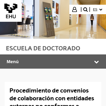
Saltar al contenido principal
IDIOMA
Iniciar sesión
ES
buscar"
ESCUELA DE DOCTORADO
Menú
Escuela de Doctorado
Abr
Procedimiento de convenios
de colaboración con entidades