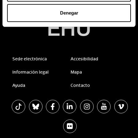
Denegar
Sede electrónica
Accesibilidad
Información legal
Mapa
Ayuda
Contacto
La EHU en Tiktok
La EHU en Bluesky
La EHU en Facebook
La EHU en Linkedin
La EHU en Instagram
La EHU en Youtu
La EHU 
La EHU en Flickr