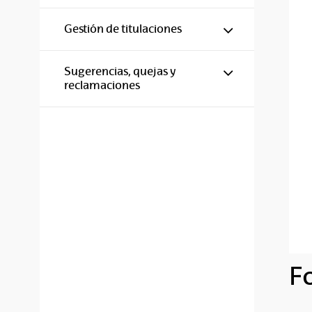
Mostrar/ocul
Gestión de titulaciones
Mostrar/ocul
Sugerencias, quejas y
reclamaciones
F