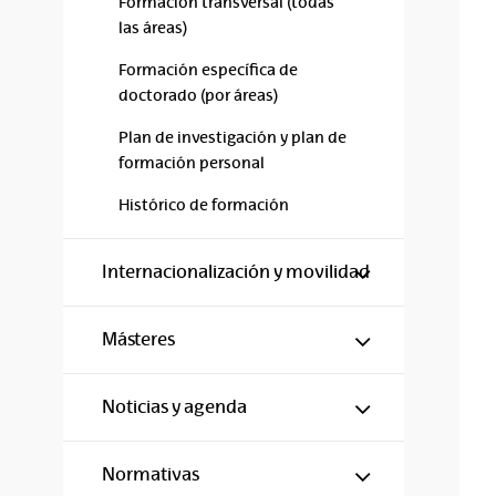
Formación transversal (todas
las áreas)
Formación específica de
doctorado (por áreas)
Plan de investigación y plan de
formación personal
Histórico de formación
Mostrar/ocul
Internacionalización y movilidad
Mostrar/ocul
Másteres
Mostrar/ocul
Noticias y agenda
Mostrar/ocul
Normativas