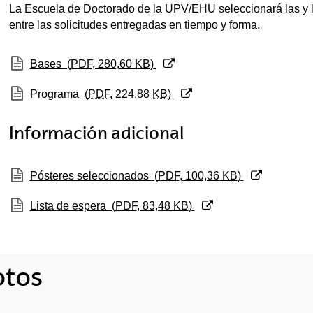
La Escuela de Doctorado de la UPV/EHU seleccionará las y 
entre las solicitudes entregadas en tiempo y forma.
tar subpáginas
(Abre una nueva ventana)
Bases
(
PDF
, 280,60
KB
)
tar subpáginas
(Abre una nueva ventana)
Programa
(
PDF
, 224,88
KB
)
Información adicional
(Abre una nueva ventana)
Pósteres seleccionados
(
PDF
, 100,36
KB
)
(Abre una nueva ventana)
Lista de espera
(
PDF
, 83,48
KB
)
otos