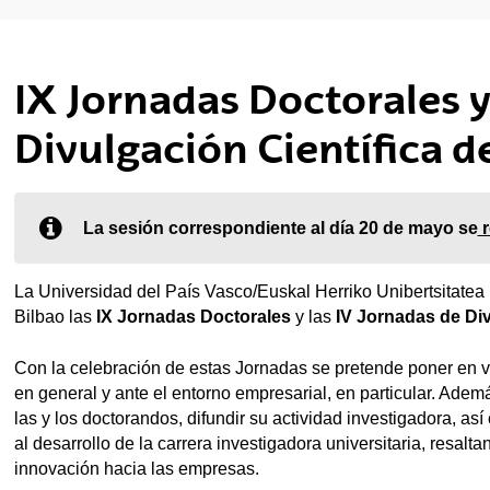
tar subpáginas
IX Jornadas Doctorales y
Divulgación Científica d
La sesión correspondiente al día 20 de mayo se
r
tar subpáginas
La Universidad del País Vasco/Euskal Herriko Unibertsitat
tar subpáginas
Bilbao las
IX Jornadas Doctorales
y las
IV Jornadas de Div
Con la celebración de estas Jornadas se pretende poner en va
en general y ante el entorno empresarial, en particular. Adem
las y los doctorandos, difundir su actividad investigadora, as
tar subpáginas
al desarrollo de la carrera investigadora universitaria, resal
innovación hacia las empresas.