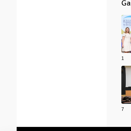
Ga
1
7