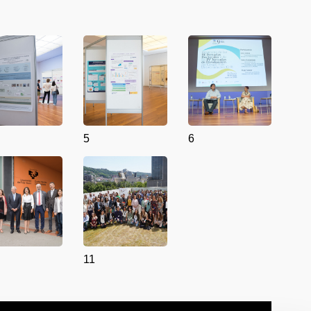
5
6
11