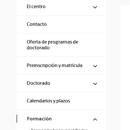
Mostrar/ocul
El centro
Contacto
Oferta de programas de
doctorado
Mostrar/ocul
Preinscripción y matrícula
Mostrar/ocul
Doctorado
Calendarios y plazos
Mostrar/ocul
Formación