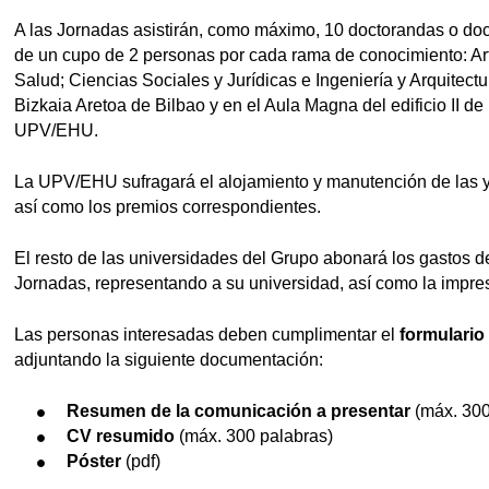
A las Jornadas asistirán, como máximo, 10 doctorandas o doc
de un cupo de 2 personas por cada rama de conocimiento: Ar
Salud; Ciencias Sociales y Jurídicas e Ingeniería y Arquitectu
Bizkaia Aretoa de Bilbao y en el Aula Magna del edificio II de
UPV/EHU.
La UPV/EHU sufragará el alojamiento y manutención de las y 
así como los premios correspondientes.
El resto de las universidades del Grupo abonará los gastos d
tar subpáginas
Jornadas, representando a su universidad, así como la impres
tar subpáginas
Las personas interesadas deben cumplimentar el
formulario
adjuntando la siguiente documentación:
tar subpáginas
Resumen de la comunicación a presentar
(máx. 300
CV resumido
(máx. 300 palabras)
Póster
(pdf)
tar subpáginas