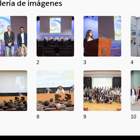
lería de imágenes
2
3
4
8
9
10