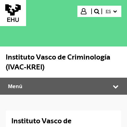
Saltar al contenido principal
IDIOMA S
Iniciar sesión
ES
buscar"
Instituto Vasco de Criminología
(IVAC-KREI)
Menú
Instituto Vasco de Criminología (IVAC-KREI)
Abr
Instituto Vasco de