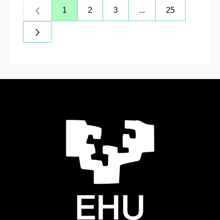
1
2
3
...
25
Página
Página
Página
Páginas intermedias 
Página