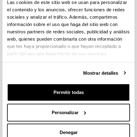
Las cookies de este sitio web se usan para personalizar
intervención con las víctimas" (pdf, 214 Kb)
el contenido y los anuncios, ofrecer funciones de redes
12 de abril.
V Jornada sobre Maltrato Animal y
sociales y analizar el tráfico. Además, compartimos
Criminología verde:
"La causa animal: problemas
información sobre el uso que haga del sitio web con
de ética y estrategias políticas" (pdf, 122 Kb)
nuestros partners de redes sociales, publicidad y análisis
web, quienes pueden combinarla con otra información
que les haya proporcionado o que hayan recopilado a
ACTIVIDADES 2018
partir del uso que haya hecho de sus servicios.
Estas son las actividades que se llevarán cabo
Mostrar detalles
durante este año, organizadas por el Laboratorio
del IVAC-KREI y subvencionadas por la Dirección
de Víctimas y Derechos Humanos del Gobierno
Permitir todas
Vasco:
15 de marzo.
IV Jornada sobre Maltrato
Personalizar
Animal:
"Justicia animal, justicia interespecie:
Perspectivas desde la CRIMINOLOGÍA VERDE"
(pdf, 256 Kb)
Denegar
13-14 de abril.
Seminario taller