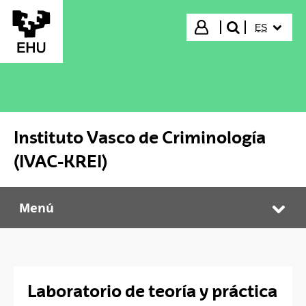
Saltar al contenido principal
IDIOMA S
Iniciar sesión
ES
buscar"
Instituto Vasco de Criminología
(IVAC-KREI)
Menú
Instituto Vasco de Criminología (IVAC-KREI)
Abr
Laboratorio de teoría y práctica