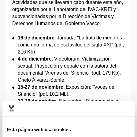
Actividades que se llevarán cabo durante este año,
organizadas por el Laboratorio del IVAC-KREI y
subvencionadas por la Dirección de Víctimas y
Derechos Humanos del Gobierno Vasco
16 de diciembre.
Jornada:
"La trata de menores
como una forma de esclavitud del siglo XXI" (pdf,
216 Kb)
4 de diciembre.
Videoforum: Victimización
sexual. Proyección y debate con la autora del
documental
"Arenas del Silencio" (pdf, 179 Kb)
.
Chelo Álvarez-Stehle.
15-27 de noviembre.
Exposición:
"Voces del
Silencio" (pdf, 10,2 Mb)
.
17-18 de octubre.
Encuentro:
"Dialogue circle:
Encounter on Restorative Encounters in cases of
terrorism and political violence: personal insights
and social echoes" (pdf, 370 Kb)
3-4 de mayo.
Seminario Taller
Esta página web usa cookies
Presencial:
"Apego y sexualidad en la