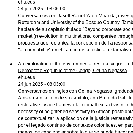
ehu.eus
24 jun 2025 - 08:06:00
Conversamos con Jaseff Raziel Yauri-Miranda, investig
Rotterdam and University of the Basque Country. Tambi
hablará de su capítulo titulado "Beyond corporate socia
market (r) evolution in multinational companies throu
propuesta que replantea la concepción de l a responsab
"accountability" en el campo de la justicia restaurativ
An exploration of the environmental restorative justice 
Democratic Republic of the Congo, Celina Negassa
ehu.eus
24 jun 2025 - 08:03:00
Conversamos en inglés con Celina Negassa, graduada 
Amsterdam, al hilo de su capítulo, con Brunilda Pali, t
restorative justice framework in cobalt extractivism in
necessity of heightened sensitivity to African postolon
de contextualizar la aplicación de la justicia restaurat
por el legado continuo de contextos coloniales, en part
menos, de concienciar sobre lo que se puede hacer po