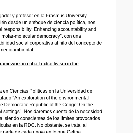
ador y profesor en la Erasmus University
én desde un enfoque de ciencia política, nos
l responsibility: Enhancing accountability and
gh molar-molecular democracy", con una
ilidad social corporativa al hilo del concepto de
a medioambiental.
framework in cobalt extractivism in the
en Ciencias Políticas en la Universidad de
itulado "An exploration of the environmental
 the Democratic Republic of the Congo: On the
ial settings". Nos daremos cuenta de la necesidad
iva, siendo conscientes de los límites provocados
icular en la RDC. No obstante, se trata, al
r parte de cada uno/a en lo que Celina