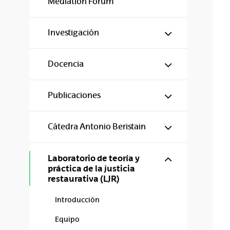
Mediation Forum
Mostrar/ocul
Investigación
Mostrar/ocul
Docencia
Mostrar/ocul
Publicaciones
Mostrar/ocul
Cátedra Antonio Beristain
Mostrar/ocul
Laboratorio de teoría y
práctica de la justicia
restaurativa (LJR)
Introducción
Equipo