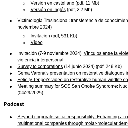
Versión en castellano
(pdf, 11 Mb)
Versión en inglés
(pdf, 2,2 Mb)
Victimología Traslacional: transferencia de conocimien
noviembre 2024)
Invitación
(pdf, 531 Kb)
Vídeo
Invitación (7-9 noviembre 2024):
Vínculos entre la viol
violencia interpersonal
Survey to corporations
(14 junio 2024) (pdf, 248 Kb)
Gema Varona's presentation on restorative dialogues in 
Felicity Tepper's video on restorative human-wildlife c
Meeting summary for SOS San Onofre Syndrome: Nucl
(04/29/2025)
Podcast
Beyond corporate social responsibility: Enhancing accou
multinational companies through molar-molecular demo