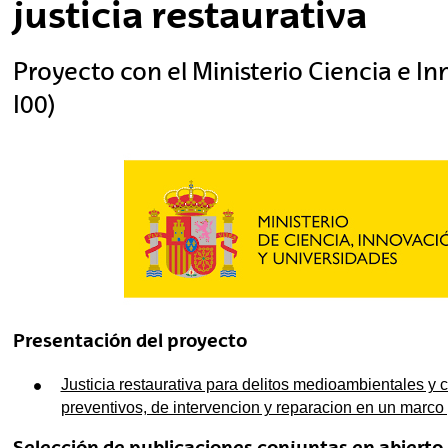
justicia restaurativa
tar subpáginas
Proyecto con el Ministerio Ciencia e 
I00)
tar subpáginas
tar subpáginas
tar subpáginas
tar subpáginas
Presentación del proyecto
Justicia restaurativa para delitos medioambientales y
preventivos, de intervencion y reparacion en un marco
Selección de publicaciones conjuntas en abierto