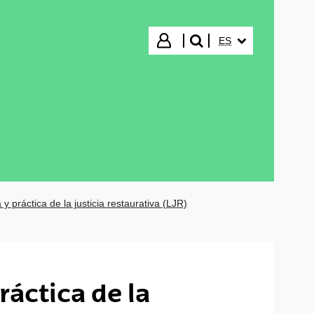
IDIOMA SELECCIO
Iniciar sesión
ES
buscar"
 y práctica de la justicia restaurativa (LJR)
ráctica de la