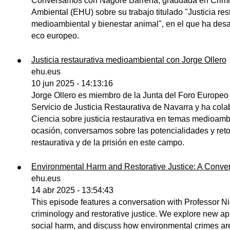
Conversamos con Nagore Barrena, graduada en Crimin
Ambiental (EHU) sobre su trabajo titulado "Justicia res
medioambiental y bienestar animal", en el que ha des
eco europeo.
Justicia restaurativa medioambiental con Jorge Ollero
ehu.eus
10 jun 2025 - 14:13:16
Jorge Ollero es miembro de la Junta del Foro Europeo d
Servicio de Justicia Restaurativa de Navarra y ha colab
Ciencia sobre justicia restaurativa en temas medioam
ocasión, conversamos sobre las potencialidades y retos
restaurativa y de la prisión en este campo.
Environmental Harm and Restorative Justice: A Conver
ehu.eus
14 abr 2025 - 13:54:43
This episode features a conversation with Professor Ni
criminology and restorative justice. We explore new a
social harm, and discuss how environmental crimes are