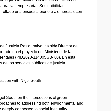
ología y terminando el Máster en Derecho
taurativa empresarial: Sostenibilidad
arrollado una encuesta pionera a empresas con
e Justicia Restaurativa, ha sido Director del
orado en el proyecto del Ministerio de la
bientales (PID2020-114005GB-I00). En esta
 de los servicios públicos de justicia
sation with Nigel South
gel South on the intersections of green
pproaches to addressing both environmental and
 deeply connected to social inequality.