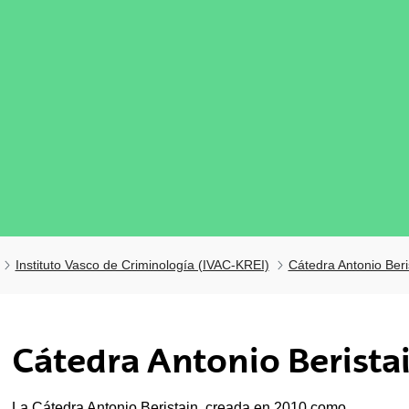
Instituto Vasco de Criminología (IVAC-KREI)
Cátedra Antonio Beri
tar subpáginas
Cátedra Antonio Berista
La Cátedra Antonio Beristain, creada en 2010 como