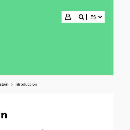
IDIOMA SELECCIO
Iniciar sesión
ES
buscar"
stain
Introducción
in