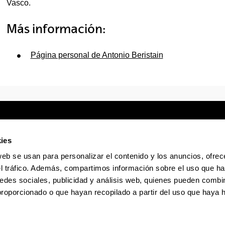
Vasco.
Más información:
Página personal de Antonio Beristain
ies
web se usan para personalizar el contenido y los anuncios, ofrec
Sede electrónica
Accesibilidad
Infor
el tráfico. Además, compartimos información sobre el uso que ha
edes sociales, publicidad y análisis web, quienes pueden combin
La EHU en Tiktok
La EHU en Bluesky
La EHU
proporcionado o que hayan recopilado a partir del uso que haya