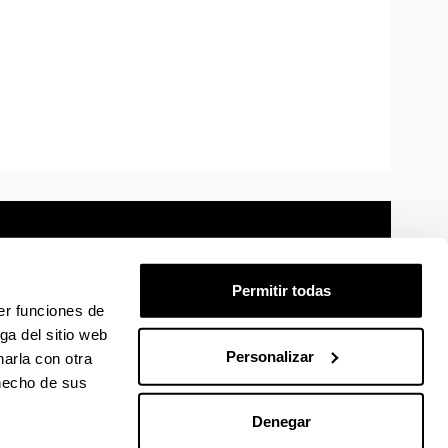
Permitir todas
er funciones de
mación legal
Mapa
Ayuda
Contacto
ga del sitio web
Personalizar
arla con otra
 en Facebook
La EHU en Linkedin
La EHU en Instagram
La EHU en Youtube
La EHU en Vimeo
La EHU en Flickr
 hecho de sus
Denegar