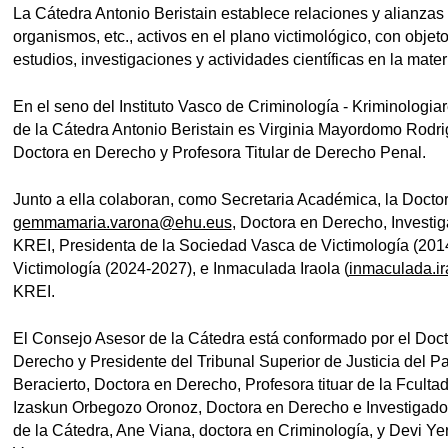
La Cátedra Antonio Beristain establece relaciones y alianzas 
organismos, etc., activos en el plano victimológico, con objeto
estudios, investigaciones y actividades científicas en la mater
En el seno del Instituto Vasco de Criminología - Kriminologia
tar subpáginas
de la Cátedra Antonio Beristain es Virginia Mayordomo Rodri
Doctora en Derecho y Profesora Titular de Derecho Penal.
Junto a ella colaboran, como Secretaria Académica, la Doc
gemmamaria.varona@ehu.eus
, Doctora en Derecho, Invest
KREI, Presidenta de la Sociedad Vasca de Victimología (201
Victimología (2024-2027), e Inmaculada Iraola (
inmaculada.i
KREI.
El Consejo Asesor de la Cátedra está conformado por el Doc
Derecho y Presidente del Tribunal Superior de Justicia del P
Beracierto, Doctora en Derecho, Profesora tituar de la Fcul
Izaskun Orbegozo Oronoz, Doctora en Derecho e Investigador
de la Cátedra, Ane Viana, doctora en Criminología, y Devi Ye