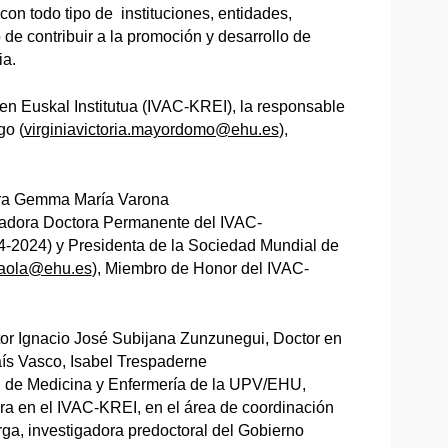
con todo tipo de instituciones, entidades,
 de contribuir a la promoción y desarrollo de
ia.
ren Euskal Institutua (IVAC-KREI), la responsable
go (
virginiavictoria.mayordomo@ehu.es
),
tora Gemma María Varona
igadora Doctora Permanente del IVAC-
4-2024) y Presidenta de la Sociedad Mundial de
raola@ehu.es
), Miembro de Honor del IVAC-
tor Ignacio José Subijana Zunzunegui, Doctor en
aís Vasco, Isabel Trespaderne
tad de Medicina y Enfermería de la UPV/EHU,
a en el IVAC-KREI, en el área de coordinación
rga, investigadora predoctoral del Gobierno