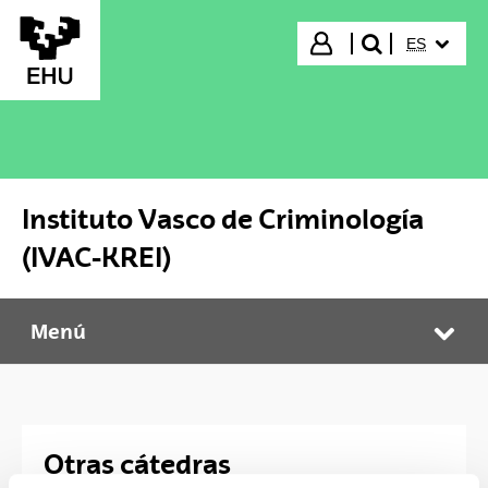
Saltar al contenido principal
IDIOMA S
Iniciar sesión
ES
buscar"
Instituto Vasco de Criminología
(IVAC-KREI)
Menú
Instituto Vasco de Criminología (IVAC-KREI)
Abr
Otras cátedras