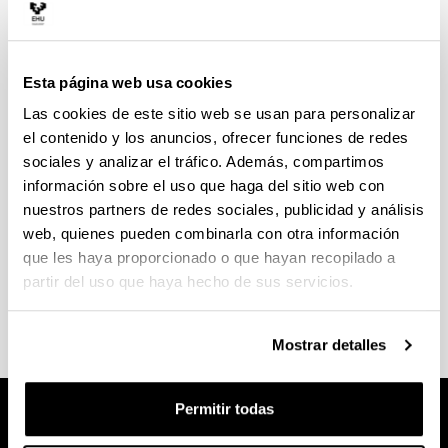
Enlaces a otras Cátedras del Prof. Dr. Dr. h. c.
Antonio Beristain:
Esta página web usa cookies
Cátedra "Antonio Beristain" de Estudios sobre el
Las cookies de este sitio web se usan para personalizar
Terrorismo y sus Víctimas
el contenido y los anuncios, ofrecer funciones de redes
Instituto de Derechos Humanos "Bartolomé de
sociales y analizar el tráfico. Además, compartimos
las Casas". Universidad Carlos III de Madrid.
información sobre el uso que haga del sitio web con
Cátedra Internacional de Victimología "Antonio
Beristain Ipiña"
nuestros partners de redes sociales, publicidad y análisis
Fundación Victimología. Universidad de Murcia.
web, quienes pueden combinarla con otra información
Extensión Antonio Beristain
que les haya proporcionado o que hayan recopilado a
Universidad de Occidente de Guatemala.
partir del uso que haya hecho de sus servicios.
Mostrar detalles
Permitir todas