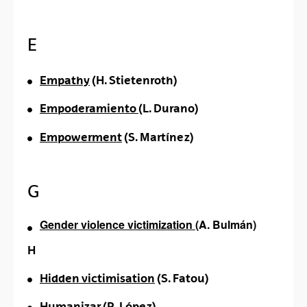
E
Empathy
(H. Stietenroth)
Empoderamiento
(L. Durano)
Empowerment
(S. Martínez)
G
Gender violence victimization
(A. Bulmán)
H
Hidden victimisation
(S. Fatou)
Humanizar
(R. López)