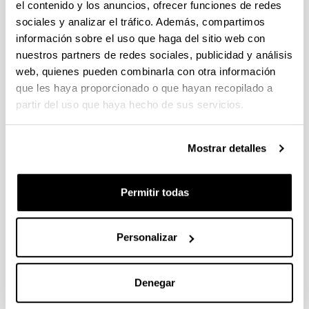
el contenido y los anuncios, ofrecer funciones de redes
Macro-victimization and killing robots
(L.
sociales y analizar el tráfico. Además, compartimos
Sedeño)
información sobre el uso que haga del sitio web con
nuestros partners de redes sociales, publicidad y análisis
Macro-victimization and killing
web, quienes pueden combinarla con otra información
robots
(Estudiantes de la asignatura
que les haya proporcionado o que hayan recopilado a
Victimology del grado de Criminología de la
partir del uso que haya hecho de sus servicios.
UPV/EHU)
P
Mostrar detalles
Perdón
(E. Echeburúa)
Permitir todas
Primary, secondary and tertiary prevention
(K. Hubbard)
Personalizar
R
Denegar
Reparation
(A. Bux)