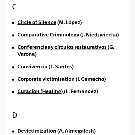
C
Circle of Silence
(M. López)
Comparative Criminology
(J. Niedzwiecka)
Conferencias y círculos restaurativos
(G.
Varona)
Convivencia
(T. Santos)
Corporate victimisation
(I. Camacho)
Curación (Healing)
(L. Fernández)
D
Devictimization
(A. Almegalesh)