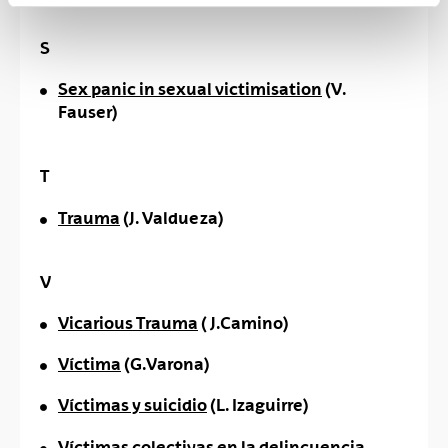
S
Sex panic in sexual victimisation
(V.
Fauser)
T
Trauma
(J. Valdueza)
V
Vicarious Trauma
( J.Camino)
Víctima
(G.Varona)
Víctimas y suicidio
(L. Izaguirre)
Víctimas colectivas en la delincuencia