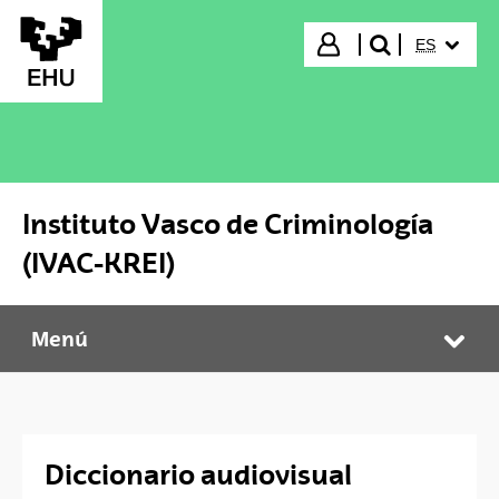
Saltar al contenido principal
IDIOMA S
Iniciar sesión
ES
buscar"
Instituto Vasco de Criminología
(IVAC-KREI)
Menú
Instituto Vasco de Criminología (IVAC-KREI)
Abr
Diccionario audiovisual