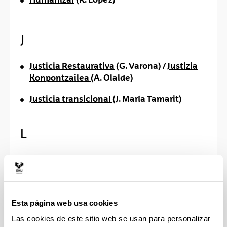
J
Justicia Restaurativa
(G. Varona) /
Justizia
Konpontzailea
(A. Olalde)
Justicia transicional
(J. María Tamarit)
L
Learned Helplessness
(O. Cerruela)
M
Esta página web usa cookies
Macro-victimización y armas autónomas
(L.
Las cookies de este sitio web se usan para personalizar
Sedeño)