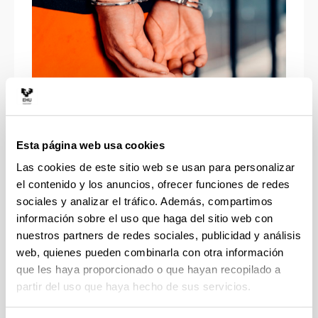
Aspectos penales, criminológicos y
victimológicos de la delincuencia
Esta página web usa cookies
juvenil y de menores
Las cookies de este sitio web se usan para personalizar
el contenido y los anuncios, ofrecer funciones de redes
sociales y analizar el tráfico. Además, compartimos
información sobre el uso que haga del sitio web con
nuestros partners de redes sociales, publicidad y análisis
web, quienes pueden combinarla con otra información
que les haya proporcionado o que hayan recopilado a
partir del uso que haya hecho de sus servicios.