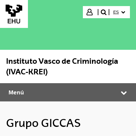
Saltar al contenido principal
IDIOMA S
Iniciar sesión
ES
buscar"
Instituto Vasco de Criminología
(IVAC-KREI)
Menú
Instituto Vasco de Criminología (IVAC-KREI)
Abr
Grupo GICCAS