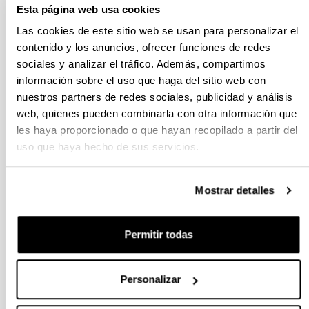
Victimológica "Antonio Beristain" (2019)
Esta página web usa cookies
Las cookies de este sitio web se usan para personalizar el
V Jornada sobre TRATA DE SERES
contenido y los anuncios, ofrecer funciones de redes
HUMANOS “Impacto psicológico en las
víctimas de trata con fines de explotación
sociales y analizar el tráfico. Además, compartimos
sexual”
información sobre el uso que haga del sitio web con
nuestros partners de redes sociales, publicidad y análisis
VIII ENCUENTRO VICTIMOLÓGICO EN
web, quienes pueden combinarla con otra información que
HOMENAJE AL Prof. Dr. Dr. h.c. ANTONIO
les haya proporcionado o que hayan recopilado a partir del
BERISTAIN
uso que haya hecho de sus servicios.
Jornada sobre “VIOLENCIA EN LAS
Mostrar detalles
RELACIONES DE PAREJA. MENORES
ASESINADOS Y HUÉRFANOS”
Permitir todas
Posgrado Trabajar con Víctimas de
Experiencias Traumáticas Online 2018-
2019
Personalizar
ANTONIO BERISTAIN h.c. dk. irakasle