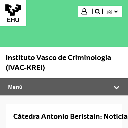
Saltar al contenido principal
IDIOMA S
Iniciar sesión
ES
buscar"
Instituto Vasco de Criminología
(IVAC-KREI)
Menú
Instituto Vasco de Criminología (IVAC-KREI)
Abr
Cátedra Antonio Beristain: Noticia