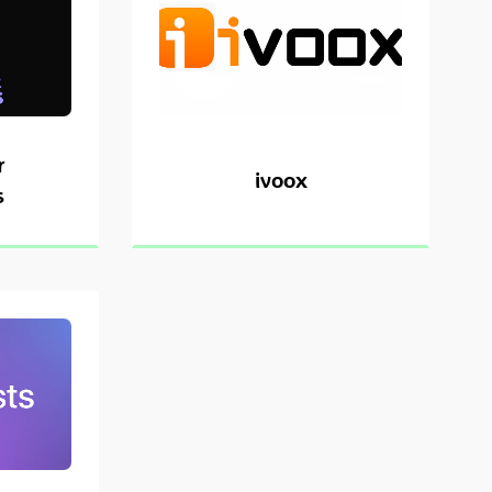
r
ivoox
s