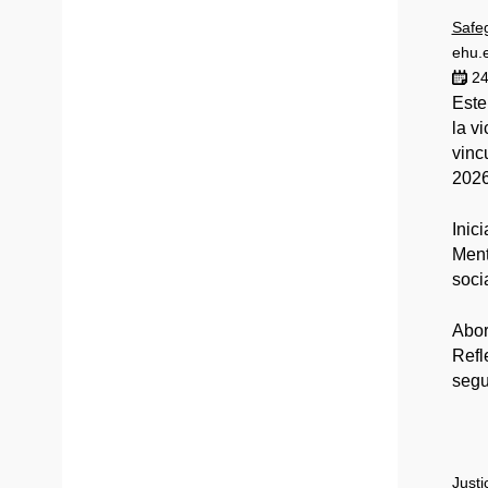
Safeg
ehu.
24
Este
la v
vinc
2026
Inic
Ment
soci
Abor
Refl
segu
Justi