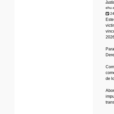
Justi
ehu.
24
Este
vict
vinc
2026
Para
Dere
Como
como
de l
Abor
impu
tran