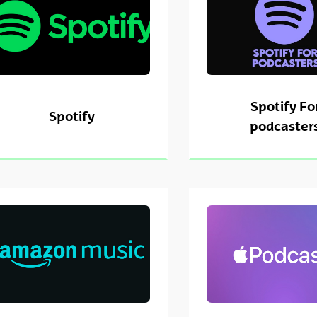
tar subpáginas
tar subpáginas
Spotify Fo
Spotify
podcaster
tar subpáginas
tar subpáginas
tar subpáginas