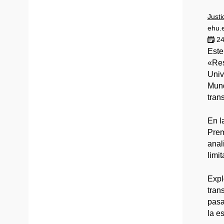
Justi
ehu.
24
Este
«Res
Univ
Mund
tran
En l
Prem
anal
limi
Expl
tran
pasa
la e