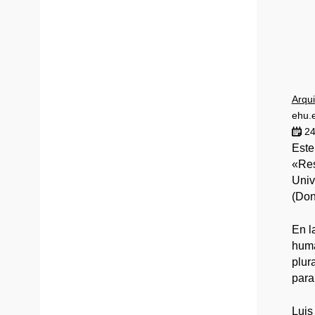
Arqui
ehu.
24
Este
«Res
Univ
(Don
En l
huma
plur
para
Luis