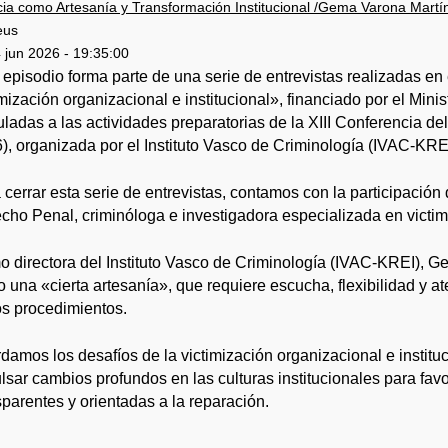
cia como Artesanía y Transformación Institucional /Gema Varona Martí
eus
 jun 2026 - 19:35:00
 episodio forma parte de una serie de entrevistas realizadas e
imización organizacional e institucional», financiado por el Mini
uladas a las actividades preparatorias de la XIII Conferencia 
), organizada por el Instituto Vasco de Criminología (IVAC-KREI
 cerrar esta serie de entrevistas, contamos con la participació
cho Penal, criminóloga e investigadora especializada en victimol
 directora del Instituto Vasco de Criminología (IVAC-KREI), Gem
 una «cierta artesanía», que requiere escucha, flexibilidad y a
os procedimientos.
damos los desafíos de la victimización organizacional e instituc
lsar cambios profundos en las culturas institucionales para f
sparentes y orientadas a la reparación.