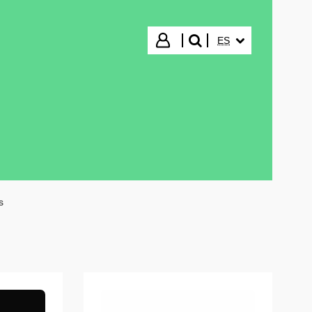
IDIOMA SELECCIO
Iniciar sesión
ES
buscar"
s