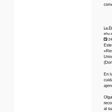
conv
La Ét
ehu.
24
Este
«Res
Univ
(Don
En l
cuid
ajen
Olga
reco
al su