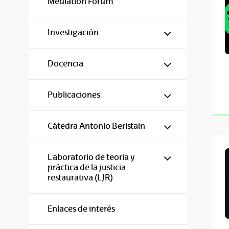
Mediation Forum
Mostrar/ocul
Investigación
Mostrar/ocul
Docencia
Mostrar/ocul
Publicaciones
Mostrar/ocul
Cátedra Antonio Beristain
Mostrar/ocul
Laboratorio de teoría y
práctica de la justicia
restaurativa (LJR)
Enlaces de interés