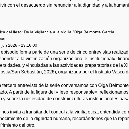
ivir con el desacuerdo sin renunciar a la dignidad y a la human
ica del Ileso: De la Vigilancia a la Vigilia /Olga Belmonte García
eus
 jun 2026 - 19:16:00
 episodio forma parte de una serie de cinco entrevistas realiza
ponder a la victimización organizacional e institucional», finan
ersidades, y vinculadas a las actividades preparatorias de la X
ostia/San Sebastián, 2026), organizada por el Instituto Vasco 
a tercera entrevista de la serie conversamos con Olga Belmonte G
ado. A partir de la figura del «ileso responsable», reflexionamo
o y sobre la necesidad de construir culturas institucionales basa
 nos invita a transitar del control a la vigilia ética, entendida 
nocimiento de la dignidad humana, recordándonos que la rep
frimiento del otro.