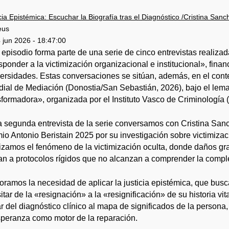
cia Epistémica: Escuchar la Biografía tras el Diagnóstico /Cristina Sanc
eus
 jun 2026 - 18:47:00
 episodio forma parte de una serie de cinco entrevistas realiza
ponder a la victimización organizacional e institucional», finan
ersidades. Estas conversaciones se sitúan, además, en el conte
ial de Mediación (Donostia/San Sebastián, 2026), bajo el lema
sformadora», organizada por el Instituto Vasco de Criminología
a segunda entrevista de la serie conversamos con Cristina Sanch
io Antonio Beristain 2025 por su investigación sobre victimizaci
izamos el fenómeno de la victimización oculta, donde daños gra
tan a protocolos rígidos que no alcanzan a comprender la compl
oramos la necesidad de aplicar la justicia epistémica, que busc
sitar de la «resignación» a la «resignificación» de su historia vi
r del diagnóstico clínico al mapa de significados de la person
speranza como motor de la reparación.