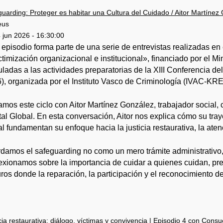
uarding: Proteger es habitar una Cultura del Cuidado / Aitor Martínez
eus
 jun 2026 - 16:30:00
 episodio forma parte de una serie de entrevistas realizadas e
ictimización organizacional e institucional», financiado por el M
uladas a las actividades preparatorias de la XIII Conferencia 
), organizada por el Instituto Vasco de Criminología (IVAC-KREI
iamos este ciclo con Aitor Martínez González, trabajador social,
al Global. En esta conversación, Aitor nos explica cómo su tray
al fundamentan su enfoque hacia la justicia restaurativa, la atenc
damos el safeguarding no como un mero trámite administrativo, 
exionamos sobre la importancia de cuidar a quienes cuidan, preve
ros donde la reparación, la participación y el reconocimiento de
cia restaurativa: diálogo, víctimas y convivencia | Episodio 4 con Cons