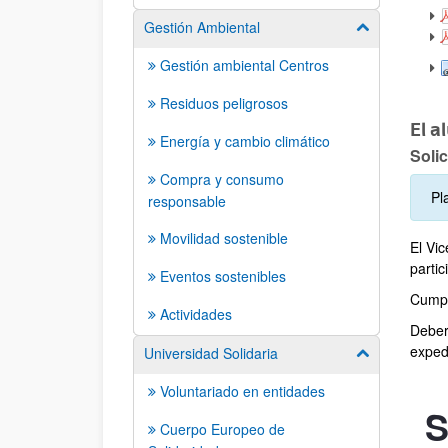
Gestión Ambiental
Mostrar/ocult
Gestión ambiental Centros
Residuos peligrosos
El a
Energía y cambio climático
Solic
Compra y consumo
Pl
responsable
Movilidad sostenible
El Vi
parti
Eventos sostenibles
Cumpli
Actividades
Deberá
exped
Universidad Solidaria
Mostrar/ocult
Voluntariado en entidades
S
Cuerpo Europeo de