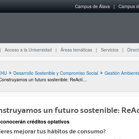
Campus de Álava
Campus de
Acceso a la Universidad
Áreas temáticas
Servicios
Direct
EHU
Desarrollo Sostenible y Compromiso Social
Gestión Ambienta
Construyamos un futuro sostenible: ReActívate+
struyamos un futuro sostenible: ReA
econocerán créditos optativos
ar subpáginas
eres mejorar tus hábitos de consumo?