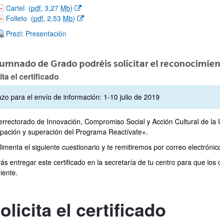
(Abre una nueva ventana)
Cartel
(
pdf
, 3,27
Mb
)
ar subpáginas
(Abre una nueva ventana)
Folleto
(
pdf
, 2,53
Mb
)
Prezi: Presentación
lumnado de Grado podréis solicitar el reconocimien
ita el certificado
azo para el envío de información: 1-10 julio de 2019
cerrectorado de Innovación, Compromiso Social y Acción Cultural de la
cipación y superación del Programa Reactívate+.
menta el siguiente cuestionario y te remitiremos por correo electrónico 
s entregar este certificado en la secretaría de tu centro para que los 
iente.
ar subpáginas
olicita el certificado