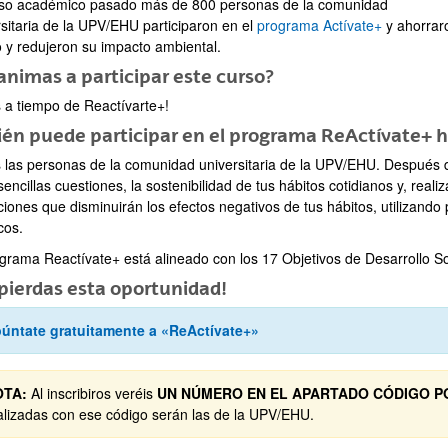
rso académico pasado más de 800 personas de la comunidad
rsitaria de la UPV/EHU participaron en el
programa Actívate+
y ahorrar
o y redujeron su impacto ambiental.
animas a participar este curso?
s a tiempo de Reactívarte+!
én puede participar en el programa ReActívate+ 
ar subpáginas
 las personas de la comunidad universitaria de la UPV/EHU. Después de
encillas cuestiones, la sostenibilidad de tus hábitos cotidianos y, rea
ciones que disminuirán los efectos negativos de tus hábitos, utilizand
ar subpáginas
cos.
ograma Reactívate+ está alineado con los 17 Objetivos de Desarrollo S
pierdas esta oportunidad!
úntate gratuitamente a «ReActívate+»
OTA:
Al inscribiros veréis
UN NÚMERO EN EL APARTADO CÓDIGO PO
alizadas con ese código serán las de la UPV/EHU.