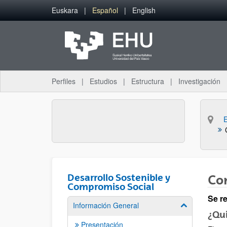
Saltar al contenido principal
Euskara
Español
English
Perfiles
Estudios
Estructura
Investigación
Desarrollo Sostenible y
Con
Compromiso Social
Se r
Información General
Mostrar/ocult
¿Qui
Presentación