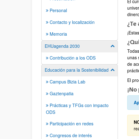
El cu
unive
Personal
diner
Contacto y localización
¿Te 
¡Esta
Memoria
¿Qui
EHUagenda 2030
Mostrar/ocult
Todas
unas s
Contribución a los ODS
de ac
Educación para la Sostenibilidad
Mostrar/ocult
prácti
El pr
Campus Bizia Lab
¡No 
Gaztenpatia
Ap
Prácticas y TFGs con impacto
ODS
N
Participación en redes
re
Congresos de interés