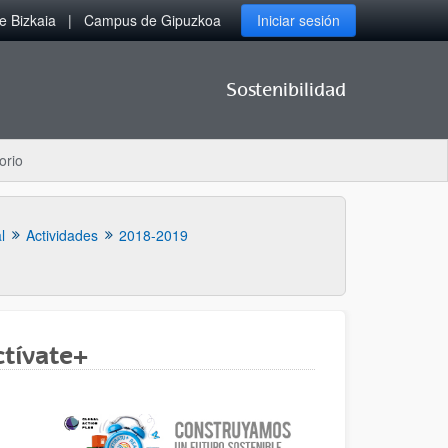
 Bizkaia
Campus de Gipuzkoa
Iniciar sesión
Sostenibilidad
orio
l
Actividades
2018-2019
ctívate+