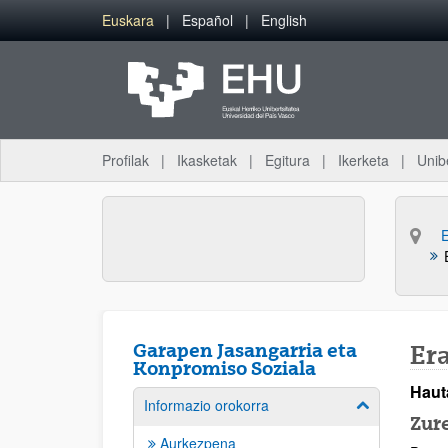
Eduki nagusira joan
Euskara
Español
English
Profilak
Ikasketak
Egitura
Ikerketa
Unib
Garapen Jasangarria eta
Er
Konpromiso Soziala
Haut
Informazio orokorra
Erakutsi/izkut
Zur
Aurkezpena