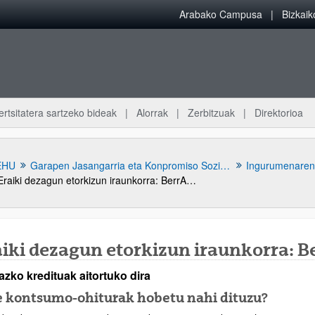
Arabako Campusa
Bizkai
ertsitatera sartzeko bideak
Alorrak
Zerbitzuak
Direktorioa
EHU
Garapen Jasangarria eta Konpromiso Soziala
Ingurumenaren
Eraiki dezagun etorkizun iraunkorra: BerrAktibatu+
aiki dezagun etorkizun iraunkorra: B
azko kredituak aitortuko dira
atu azpiorriak
e kontsumo-ohiturak hobetu nahi dituzu?