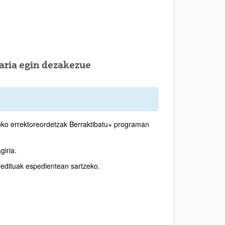
aria egin dezakezue
oko errektoreordetzak Berraktibatu+ programan
giria.
redituak espedientean sartzeko.