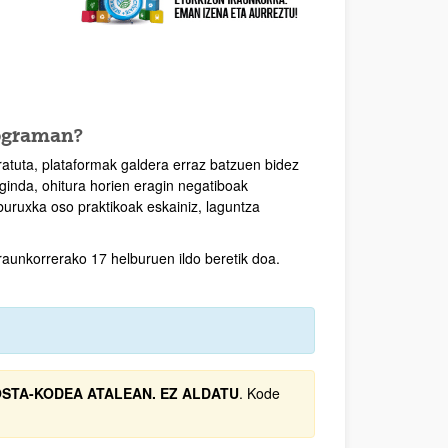
rograman?
ratuta, plataformak galdera erraz batzuen bidez
ginda, ohitura horien eragin negatiboak
iburuxka oso praktikoak eskainiz, laguntza
aunkorrerako 17 helburuen ildo beretik doa.
OSTA-KODEA ATALEAN. EZ ALDATU
. Kode