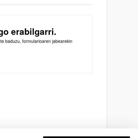
o erabilgarri.
ste baduzu, formularioaren jabearekin