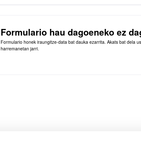
Formulario hau dagoeneko ez dag
Formulario honek iraungitze-data bat dauka ezarrita. Akats bat dela u
harremanetan jarri.
atu azpiorriak