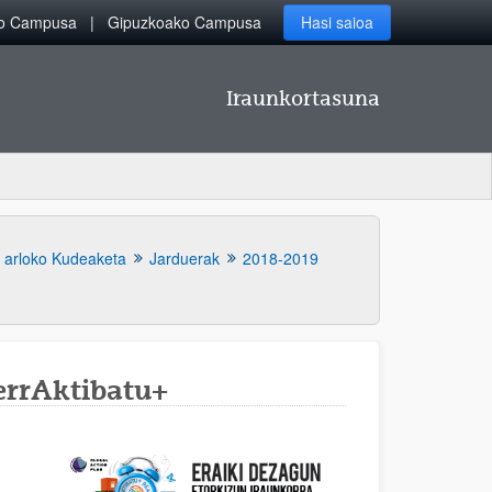
ko Campusa
Gipuzkoako Campusa
Hasi saioa
Iraunkortasuna
 arloko Kudeaketa
Jarduerak
2018-2019
errAktibatu+