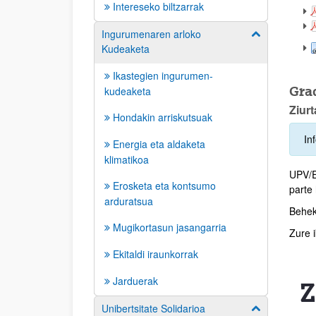
Intereseko biltzarrak
Ingurumenaren arloko
Erakutsi/izkut
Kudeaketa
Ikastegien ingurumen-
Gra
kudeaketa
Ziurt
Hondakin arriskutsuak
In
Energia eta aldaketa
klimatikoa
UPV/E
Erosketa eta kontsumo
parte 
arduratsua
Beheko
Mugikortasun jasangarria
Zure 
Ekitaldi iraunkorrak
Jarduerak
Z
Unibertsitate Solidarioa
Erakutsi/izkut