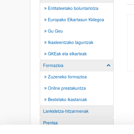
Entitateetako boluntariotza
Europako Elkartasun Kidegoa
Gu Geu
Ikasleentzako laguntzak
GKEak eta elkarteak
Formazioa
Erakutsi/izkut
Zuzeneko formazioa
Online prestakuntza
Bestelako ikastaroak
Lankidetza-hitzarmenak
Prentsa