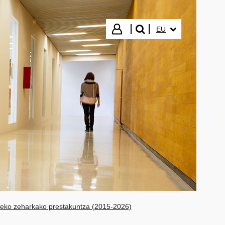
HIZKUNTZA HAUTA
Hasi saioa
EU
bilatu"
ko zeharkako prestakuntza (2015-2026)