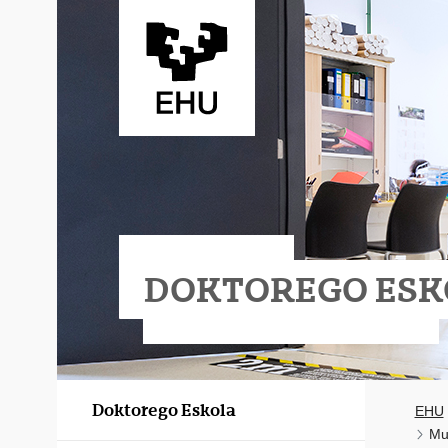
Eduki nagusira joan
DOKTOREGO ESK
Doktorego Eskola
EHU
Mu