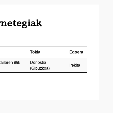
rnetegiak
Tokia
Egoera
ailaren 9tik
Donostia
Irekita
(Gipuzkoa)