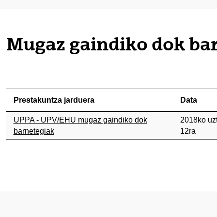
tatu azpiorriak
Mugaz gaindiko dok ba
Prestakuntza jarduera
Data
tatu azpiorriak
UPPA - UPV/EHU mugaz gaindiko dok
2018ko uzt
barnetegiak
12ra
tatu azpiorriak
tatu azpiorriak