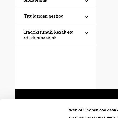
Arautegiak
Erakutsi/izku
Titulazioen gestioa
Erakutsi/izku
Iradokizunak, kexak eta
erreklamazioak
Web orri honek cookieak e