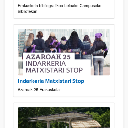
Erakusketa bibliografikoa Leioako Campuseko
Bibliotekan
Indarkeria Matxistari Stop
Azaroak 25 Erakusketa