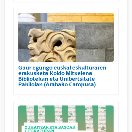
Gaur egungo euskal eskulturaren
erakusketa Koldo Mitxelena
Bibliotekan eta Unibertsitate
Pabiloian (Arabako Campusa)