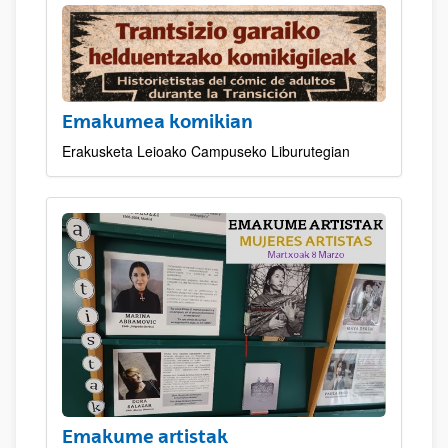
Emakumea komikian
Erakusketa Leioako Campuseko Liburutegian
Emakume artistak