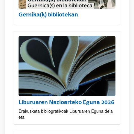
Gernika(k) bibliotekan
Liburuaren Nazioarteko Eguna 2026
Erakusketa bibliografikoak Liburuaren Eguna dela
eta