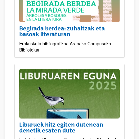
Begirada berdea: zuhaitzak eta
basoak literaturan
Erakusketa bibliografikoa Arabako Campuseko
Bibliotekan
Liburuek hitz egiten dutenean
denetik esaten dute