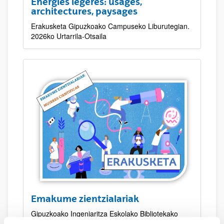
Énergies légères: usages,
architectures, paysages
Erakusketa Gipuzkoako Campuseko Liburutegian.
2026ko Urtarrila-Otsaila
Emakume zientzialariak
Gipuzkoako Ingeniaritza Eskolako Bibliotekako
erakusketa (Eibar): 2026ko otsaila – apirila