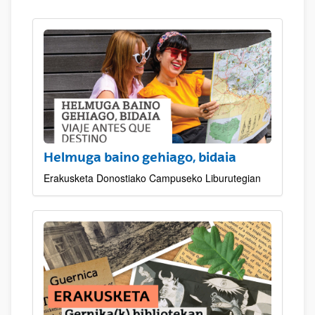
Helmuga baino gehiago, bidaia
Erakusketa Donostiako Campuseko Liburutegian