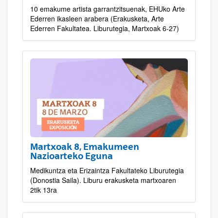
10 emakume artista garrantzitsuenak, EHUko Arte
Ederren ikasleen arabera (Erakusketa, Arte
Ederren Fakultatea. Liburutegia, Martxoak 6-27)
Martxoak 8, Emakumeen
Nazioarteko Eguna
Medikuntza eta Erizaintza Fakultateko Liburutegia
(Donostia Saila). Liburu erakusketa martxoaren
2tik 13ra