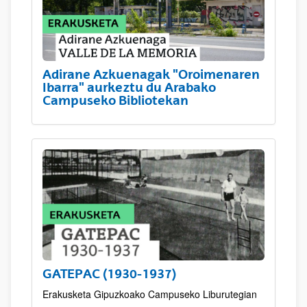
Adirane Azkuenagak "Oroimenaren
Ibarra" aurkeztu du Arabako
Campuseko Bibliotekan
GATEPAC (1930-1937)
Erakusketa Gipuzkoako Campuseko Liburutegian