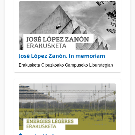
José López Zanón. In memoriam
Erakusketa Gipuzkoako Campuseko Liburutegian