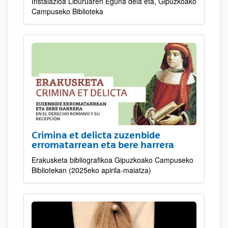
Instalazioa Liburuaren Eguna dela eta, Gipuzkoako
Campuseko Biblioteka
Crimina et delicta zuzenbide
erromatarrean eta bere harrera
Erakusketa bibliografikoa Gipuzkoako Campuseko
Bibliotekan (2025eko apirila-maiatza)