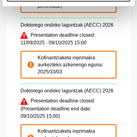
peninsular)
Doktorego ondoko laguntzak (AECC) 2026
Presentation deadline closed:
11/09/2025 - 09/10/2025 15:00
Kofinantziaketa inprimakia
aurkezteko azkenengo eguna:
2025/10/03
Doktorego ondoko laguntzak (AECC) 2026
Presentation deadline closed
(Presentation deadline end date:
09/10/2025 15:00)
Kofinantziaketa inprimakia