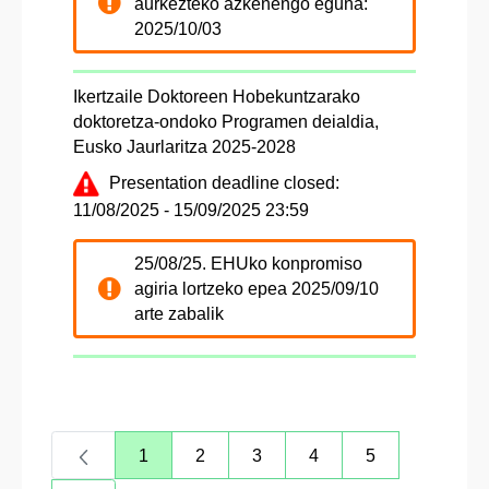
aurkezteko azkenengo eguna:
2025/10/03
Ikertzaile Doktoreen Hobekuntzarako
doktoretza-ondoko Programen deialdia,
Eusko Jaurlaritza 2025-2028
Presentation deadline closed:
11/08/2025 - 15/09/2025 23:59
25/08/25. EHUko konpromiso
agiria lortzeko epea 2025/09/10
arte zabalik
1
2
3
4
5
Page
Page
Page
Page
Page