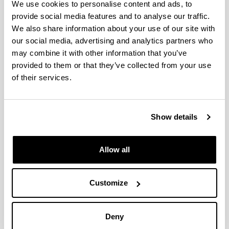
We use cookies to personalise content and ads, to
hasta el 24 de noviembre de
provide social media features and to analyse our traffic.
2025. El plazo para la
We also share information about your use of our site with
presentación de solicitudes a la
our social media, advertising and analytics partners who
convocatoria Ramón y Cajal
may combine it with other information that you’ve
2025, tanto para las personas
provided to them or that they’ve collected from your use
investigadoras solicitantes como
of their services.
para la entidad UPV/EHU,
finalizará el 11 de diciembre de
2025, a las 14:00 horas
Show details
Ayudas postdoctorales Juan de la Cierva
2025
Allow all
Presentation deadline closed:
25/11/2025 - 10/12/2025
Customize
El plazo para presentar las
solicitudes finaliza el 10/12/2025
Deny
a las 14:00 horas (hora