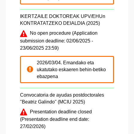
IKERTZAILE DOKTOREAK UPV/EHUn
KONTRATATZEKO DEIALDIA (2025)
No open procedure (Application
submission deadline: 02/06/2025 -
23/06/2025 23:59)
2026/03/04. Emandako eta
ukatutako eskaeren behin-betiko
ebazpena
Convocatoria de ayudas postdoctorales
"Beatriz Galindo" (MCIU 2025)
Presentation deadline closed
(Presentation deadline end date:
27/02/2026)