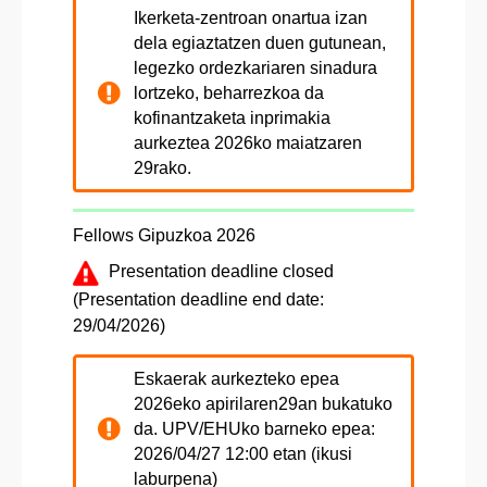
Ikerketa-zentroan onartua izan
dela egiaztatzen duen gutunean,
legezko ordezkariaren sinadura
lortzeko, beharrezkoa da
kofinantzaketa inprimakia
aurkeztea 2026ko maiatzaren
29rako.
Fellows Gipuzkoa 2026
Presentation deadline closed
(Presentation deadline end date:
29/04/2026)
Eskaerak aurkezteko epea
2026eko apirilaren29an bukatuko
da. UPV/EHUko barneko epea:
2026/04/27 12:00 etan (ikusi
laburpena)