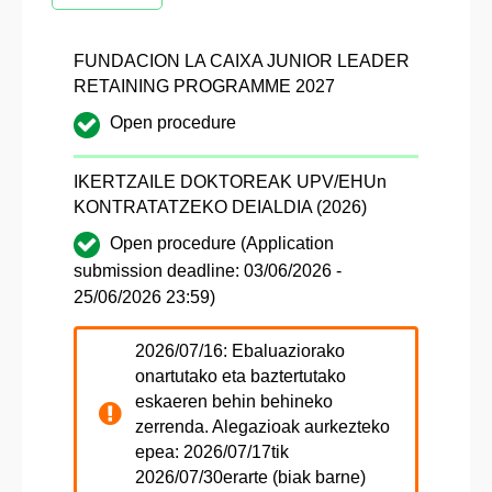
FUNDACION LA CAIXA JUNIOR LEADER
RETAINING PROGRAMME 2027
Open procedure
IKERTZAILE DOKTOREAK UPV/EHUn
KONTRATATZEKO DEIALDIA (2026)
Open procedure (Application
submission deadline: 03/06/2026 -
25/06/2026 23:59)
2026/07/16: Ebaluaziorako
onartutako eta baztertutako
eskaeren behin behineko
zerrenda. Alegazioak aurkezteko
epea: 2026/07/17tik
2026/07/30erarte (biak barne)