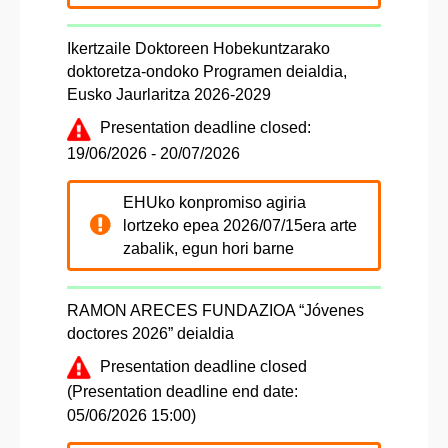
Ikertzaile Doktoreen Hobekuntzarako
doktoretza-ondoko Programen deialdia,
Eusko Jaurlaritza 2026-2029
Presentation deadline closed:
19/06/2026 - 20/07/2026
EHUko konpromiso agiria
lortzeko epea 2026/07/15era arte
zabalik, egun hori barne
RAMON ARECES FUNDAZIOA “Jóvenes
doctores 2026” deialdia
Presentation deadline closed
(Presentation deadline end date:
05/06/2026 15:00)