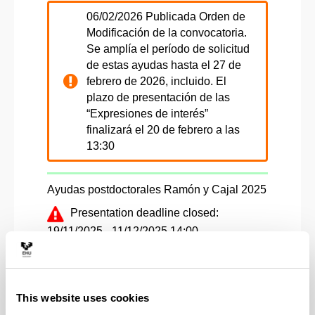
06/02/2026 Publicada Orden de
Modificación de la convocatoria.
Se amplía el período de solicitud
de estas ayudas hasta el 27 de
febrero de 2026, incluido. El
plazo de presentación de las
“Expresiones de interés”
finalizará el 20 de febrero a las
13:30
Ayudas postdoctorales Ramón y Cajal 2025
Presentation deadline closed:
19/11/2025 - 11/12/2025 14:00
Abierto el plazo para la recepción
en el Vicerrectorado de
Investigación de “Expresiones de
This website uses cookies
interés” para Ramón y Cajal 2025