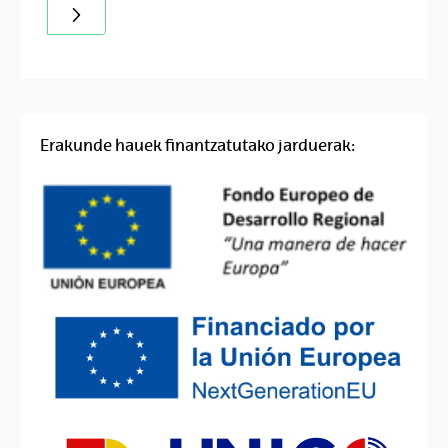
Erakunde hauek finantzatutako jarduerak: