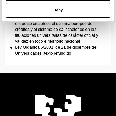
que se establece la ordenación de las
Deny
enseñanzas universitaria oficiales (derogado)
Real Decreto 1125/2003
, de 5 de septiembre, por
el que se establece el sistema europeo de
créditos y el sistema de calificaciones en las
titulaciones universitarias de carácter oficial y
validez en todo el territorio nacional
Ley Orgánica 6/2001
, de 21 de diciembre de
Universidades (texto refundido)