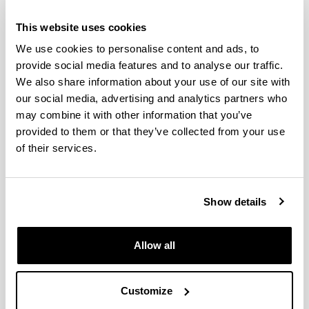
se aprueban recomendaciones en relación con
los criterios y estándares de evaluación para la
This website uses cookies
verificación, modificación, seguimiento y
We use cookies to personalise content and ads, to
renovación de la acreditación de títulos
provide social media features and to analyse our traffic.
universitarios oficiales de Grado y de Máster
We also share information about your use of our site with
ofertados en modalidades de enseñanzas
our social media, advertising and analytics partners who
virtuales e híbridas
may combine it with other information that you’ve
Real Decreto 195/2016
, de 13 de mayo, por el
provided to them or that they’ve collected from your use
que se establecen los requisitos para la
of their services.
expedición del Suplemento Europeo al Título
Universitario de Doctor, y que modifica el RD
99/2011 (Mención Industrial en el título de Doctor
y Tesis en régimen de cotutela internacional)
Show details
Real Decreto 99/2011
, por el que se regulan las
enseñanzas oficiales de Doctorado (texto
refundido)
Allow all
Real Decreto 1027/2011
, de 15 de julio, por el
que se establece el Marco Español de
Customize
Cualificaciones para la Educación Superior
Real Decreto 1393/2007
, de 29 de octubre, por el