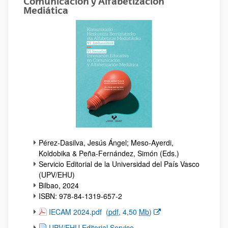
Comunicación y Alfabetización
Mediática
Pérez-Dasilva, Jesús Ángel; Meso-Ayerdi,
Koldobika & Peña-Fernández, Simón (Eds.)
Servicio Editorial de la Universidad del País Vasco
(UPV/EHU)
Bilbao, 2024
ISBN: 978-84-1319-657-2
(Opens New Window)
IECAM 2024.pdf
(
pdf
, 4,50
Mb
)
UPV/EHU Editorial Service