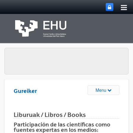
Tog
Skip to Main Content
mai
nav
Toggle site n
Menu
Gureiker
Liburuak / Libros / Books
Participación de las científicas como
fuentes expertas en los medios: