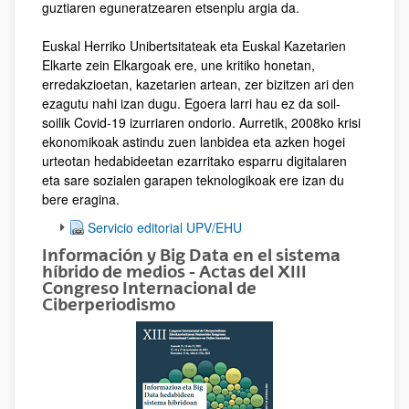
guztiaren eguneratzearen etsenplu argia da.
Euskal Herriko Unibertsitateak eta Euskal Kazetarien
Elkarte zein Elkargoak ere, une kritiko honetan,
erredakzioetan, kazetarien artean, zer bizitzen ari den
ezagutu nahi izan dugu. Egoera larri hau ez da soil-
soilik Covid-19 izurriaren ondorio. Aurretik, 2008ko krisi
ekonomikoak astindu zuen lanbidea eta azken hogei
urteotan hedabideetan ezarritako esparru digitalaren
eta sare sozialen garapen teknologikoak ere izan du
bere eragina.
Servicio editorial UPV/EHU
Información y Big Data en el sistema
híbrido de medios - Actas del XIII
Congreso Internacional de
Ciberperiodismo