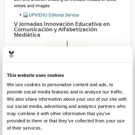
voices and images.
UPV/EHU Editorial Service
V Jornadas Innovación Educativa en
Comunicación y Alfabetización
Mediática
This website uses cookies
We use cookies to personalise content and ads, to
provide social media features and to analyse our traffic.
We also share information about your use of our site with
our social media, advertising and analytics partners who
Pérez-Dasilva, Jesús Ángel; Meso-Ayerdi,
may combine it with other information that you’ve
Koldobika & Peña-Fernández, Simón (Eds.)
provided to them or that they’ve collected from your use
Servicio Editorial de la Universidad del País Vasco
of their services.
(UPV/EHU)