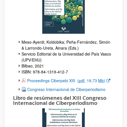
Meso-Ayerdi, Koldobika; Peña-Fernández, Simón
& Larrondo-Ureta, Ainara (Eds.)
Servicio Editorial de la Universidad del País Vasco
(UPV/EHU)
Bilbao, 2021
ISBN: 978-84-1319-412-7
(Opens New Window)
Proceedings Ciberpebi XIII
(
pdf
, 19,73
Mb
)
Congreso Internacional de Ciberperiodismo
Libro de resúmenes del XIII Congreso
Internacional de Ciberperiodismo