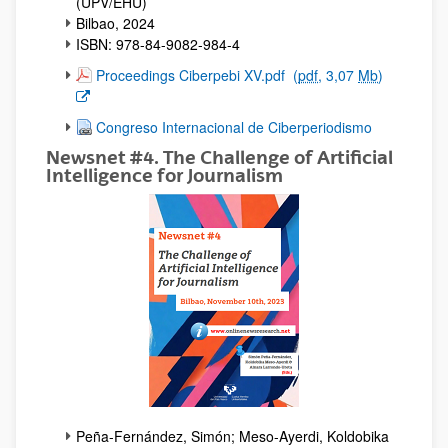
(UPV/EHU)
Bilbao, 2024
ISBN: 978-84-9082-984-4
(Opens New Window)
Proceedings Ciberpebi XV.pdf
(
pdf
, 3,07
Mb
)
Congreso Internacional de Ciberperiodismo
Newsnet #4. The Challenge of Artificial
Intelligence for Journalism
Peña-Fernández, Simón; Meso-Ayerdi, Koldobika