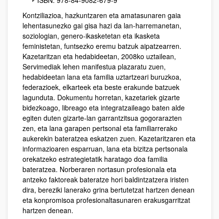
ISBN: 978-84-9082-679-9
Kontziliazioa, hazkuntzaren eta amatasunaren gaia
lehentasunezko gai gisa hazi da lan-harremanetan,
soziologian, genero-ikasketetan eta ikasketa
feministetan, funtsezko eremu batzuk aipatzearren.
Kazetaritzan eta hedabideetan, 2008ko uztailean,
Servimediak lehen manifestua plazaratu zuen,
hedabideetan lana eta familia uztartzeari buruzkoa,
federazioek, elkarteek eta beste erakunde batzuek
lagunduta. Dokumentu horretan, kazetariek gizarte
bidezkoago, libreago eta integratzaileago baten alde
egiten duten gizarte-lan garrantzitsua gogorarazten
zen, eta lana garapen pertsonal eta familiarrerako
aukerekin bateratzea eskatzen zuen. Kazetaritzaren eta
informazioaren esparruan, lana eta bizitza pertsonala
orekatzeko estrategietatik haratago doa familia
bateratzea. Norberaren nortasun profesionala eta
antzeko faktoreak bateratze hori baldintzatzera iristen
dira, bereziki lanerako grina bertutetzat hartzen denean
eta konpromisoa profesionaltasunaren erakusgarritzat
hartzen denean.