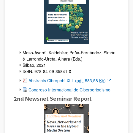
Meso-Ayerdi, Koldobika; Peña-Fernández, Simón
& Larrondo-Ureta, Ainara (Eds.)
Bilbao, 2021
ISBN: 978-84-09-35841-0
(Opens New Window)
Abstracts Ciberpebi XIII
(
pdf
, 583,58
Kb
)
Congreso Internacional de Ciberperiodismo
2nd Newsnet Seminar Report