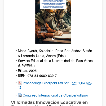
Meso-Ayerdi, Koldobika; Peña-Fernández, Simón
& Larrondo-Ureta, Ainara (Eds.)
Servicio Editorial de la Universidad del País Vasco
(UPV/EHU)
Bilbao, 2025
ISBN: 978-84-9082-839-7
(Opens New Window)
Proceedings Ciberpebi XVI.pdf
(
pdf
, 1,64
Mb
)
Congreso Internacional de Ciberperiodismo
VI Jornadas Innovación Educativa en