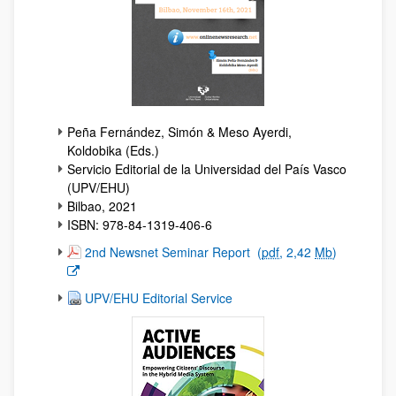
Peña Fernández, Simón & Meso Ayerdi,
Koldobika (Eds.)
Servicio Editorial de la Universidad del País Vasco
(UPV/EHU)
Bilbao, 2021
ISBN: 978-84-1319-406-6
(Opens New Window)
2nd Newsnet Seminar Report
(
pdf
, 2,42
Mb
)
UPV/EHU Editorial Service