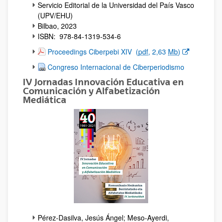
Servicio Editorial de la Universidad del País Vasco
(UPV/EHU)
Bilbao, 2023
ISBN: 978-84-1319-534-6
(Opens New Window)
Proceedings Ciberpebi XIV
(
pdf
, 2,63
Mb
)
Congreso Internacional de Ciberperiodismo
IV Jornadas Innovación Educativa en
Comunicación y Alfabetización
Mediática
Pérez-Dasilva, Jesús Ángel; Meso-Ayerdi,