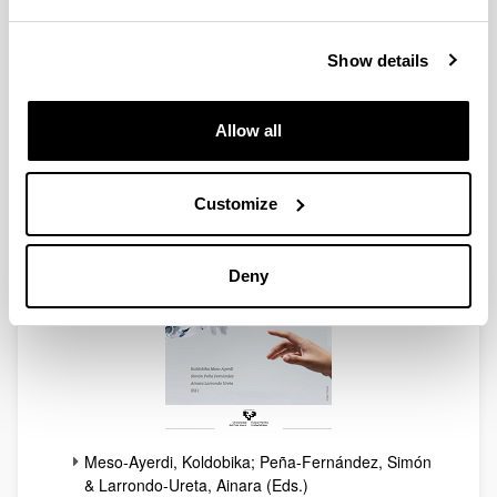
Bilbao, 2023
ISBN: 978-84-9082-962-2
Show details
(Opens New Window)
IECAM 2023.pdf
(
pdf
, 3,77
Mb
)
UPV/EHU Editorial Service
Allow all
Periodismo automatizado y algoritmos -
Actas del XIV Congreso Internacional
de Ciberperiodismo
Customize
Deny
Meso-Ayerdi, Koldobika; Peña-Fernández, Simón
& Larrondo-Ureta, Ainara (Eds.)