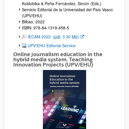
Koldobika & Peña-Fernández, Simón (Eds.)
Servicio Editorial de la Universidad del País Vasco
(UPV/EHU)
Bilbao, 2022
ISBN: 978-84-1319-458-5
(Opens New Window)
IECAM 2022
(
pdf
, 3,30
Mb
)
UPV/EHU Editorial Service
Online journalism education in the
hybrid media system. Teaching
Innovation Projects (UPV/EHU)