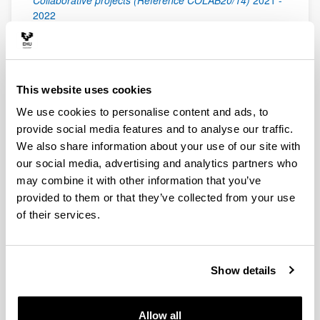
Collaborative projects (Reference COLAB20/14)
2021
-
2022
"
Hacia una economía sostenible: materiales
innovadores para el envasado de los alimentos de
Álava
"
University of the Basque Country - Vital
Foundation
2020
-
2020
This website uses cookies
"
Diversificación de las explotaciones de equino
We use cookies to personalise content and ads, to
a través de la valorización de la leche de yegua
"
provide social media features and to analyse our traffic.
Basque Government. Department of Economic
We also share information about your use of our site with
Development and Competitiveness (Reference 00015-
our social media, advertising and analytics partners who
COO2019-30)
2019
-
2021
may combine it with other information that you’ve
"
Puesta en valor del cordero latxo que se
provided to them or that they’ve collected from your use
produce aquí, y se consume aquí (ARKUME)
"
of their services.
Department of Economic Development and
Competitiveness (Reference: 00012-COO2019-30)
2019
-
2021
"
Simbióticos encapsulados con capacidad de
Show details
modular la respuesta inmune a través de la
microbiota intestinal para el tratamiento y
prevención del asma
"
Departamento de Desarrollo
Allow all