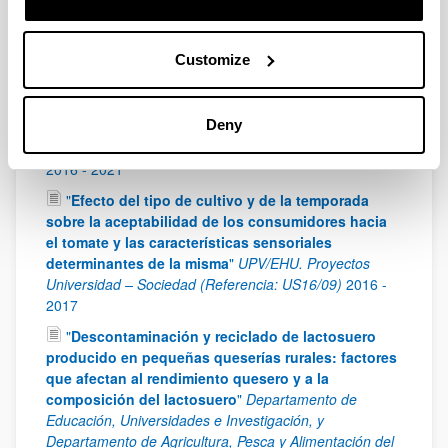
Económico e Infraestructuras del Gobierno Vasco -
Proyectos de Investigación Fundamental Colaborativa –
Programa ELKARTEK
2019
-
2020
Customize
"
Grupo de Investigación Lactiker- Calidad y
Seguridad de Alimentos de Origen Animal
"
Deny
Departamento de Educación, Política Lingüística y
Cultura del Gobierno Vasco. (Referencia: IT944-16)
2016
-
2021
"
Efecto del tipo de cultivo y de la temporada
sobre la aceptabilidad de los consumidores hacia
el tomate y las características sensoriales
determinantes de la misma
"
UPV/EHU. Proyectos
Universidad – Sociedad (Referencia: US16/09)
2016
-
2017
"
Descontaminación y reciclado de lactosuero
producido en pequeñas queserías rurales: factores
que afectan al rendimiento quesero y a la
composición del lactosuero
"
Departamento de
Educación, Universidades e Investigación, y
Departamento de Agricultura, Pesca y Alimentación del