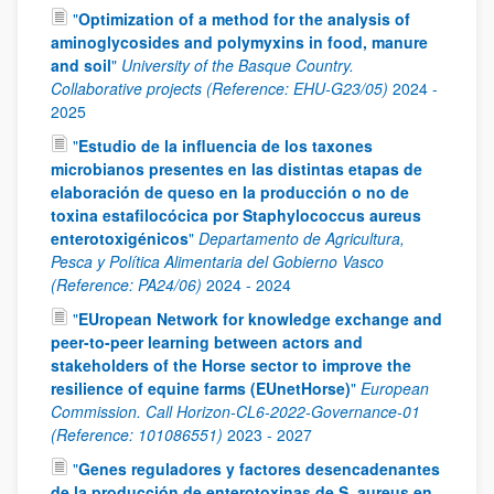
"
Optimization of a method for the analysis of
aminoglycosides and polymyxins in food, manure
and soil
"
University of the Basque Country.
Collaborative projects (Reference: EHU-G23/05)
2024
-
2025
"
Estudio de la influencia de los taxones
microbianos presentes en las distintas etapas de
elaboración de queso en la producción o no de
toxina estafilocócica por Staphylococcus aureus
enterotoxigénicos
"
Departamento de Agricultura,
Pesca y Política Alimentaria del Gobierno Vasco
(Reference: PA24/06)
2024
-
2024
"
EUropean Network for knowledge exchange and
peer-to-peer learning between actors and
stakeholders of the Horse sector to improve the
resilience of equine farms (EUnetHorse)
"
European
Commission. Call Horizon-CL6-2022-Governance-01
(Reference: 101086551)
2023
-
2027
"
Genes reguladores y factores desencadenantes
de la producción de enterotoxinas de S. aureus en