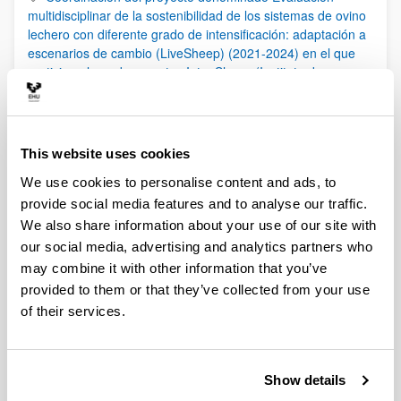
multidisciplinar de la sostenibilidad de los sistemas de ovino
lechero con diferente grado de intensificación: adaptación a
escenarios de cambio (LiveSheep) (2021-2024) en el que
participan los subproyectos IntenSheep (Instituto de
Ganadería de Montaña-CSIC-ULE) y ExtenSheep
(UPV/EHU)
Beneficios socio-ecológicos del pastoreo de montaña
This website uses cookies
Participación del Grupo Lactiker en el Joint Research
We use cookies to personalise content and ads, to
Laboratory on Environmental Antibiotic Resistance
provide social media features and to analyse our traffic.
Marcadores para la autentificación de alimentos
We also share information about your use of our site with
procedentes de sistemas de pastoreo-Ponencia en Naukas
our social media, advertising and analytics partners who
Pro (2021)
may combine it with other information that you’ve
Diversificación de las explotaciones de equino del País
provided to them or that they’ve collected from your use
Vasco: leche de yegua - Proyecto Behoresne
of their services.
Producción de carne de cordero latxo – Proyecto Arkume
Participación del grupo Lactiker en el documental Gazta
(Mikel Urretabizkaia) el cual fue seleccionado para para
Show details
participar en la Sección Culinary Zinema del Festival