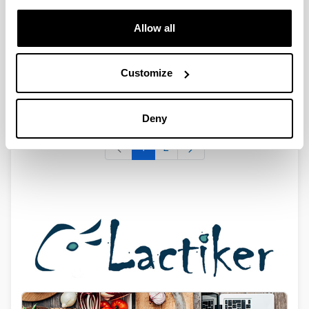
Internacional de Cine de Donostia 2019
Recomendaciones para el corte y desuerado de quesos
Allow all
Participación del grupo Lactiker en la red internacional
FACE-Network
Customize
Participación del grupo Lactiker en la red internacional
Dairy Sustainability Framework
Deny
Productos lácteos y cárnicos, sostenibles y de calidad
1
2
Page
Page