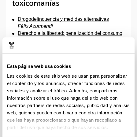
toxicomanías
Drogodelincuencia y medidas alternativas
Félix Azurmendi
Derecho a la libertad: penalización del consumo
o legalización de las drogas
David Beltrán
Entre la ley de seguridad ciudadana y la ley
sobre prevención y tratamiento de las
Esta página web usa cookies
drogodependencias del País Vasco
Luis de la Cuesta
Las cookies de este sitio web se usan para personalizar
El papel de los medios de comunicación ante la
el contenido y los anuncios, ofrecer funciones de redes
seguridad ciudadana
sociales y analizar el tráfico. Además, compartimos
Antonio Giménez Pericás
información sobre el uso que haga del sitio web con
Tráfico de drogas e inseguridad ciudadana
nuestros partners de redes sociales, publicidad y análisis
Javier Huete
web, quienes pueden combinarla con otra información
La respuesta judicial ante la problemática de las
que les haya proporcionado o que hayan recopilado a
drogas
partir del uso que haya hecho de sus servicios.
Luis Navajas