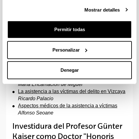
Asistencia a las víctimas del
Mostrar detalles
delito
Permitir todas
Los Derechos Humanos de la víctima
María Jesús Conde
Repercusiones psicológicas en las víctimas de
Personalizar
agresiones sexuales
Enrique Echeburúa
La asistencia respecto a las víctimas,
Denegar
coordenadas del Departamento de Justicia
María Encarnación de Miguel
La asistencia a las víctimas del delito en Vizcaya
Ricardo Palacio
Aspectos médicos de la asistencia a víctimas
Alfonso Seoane
Investidura del Profesor Günter
Kaiser como Doctor "Honoris