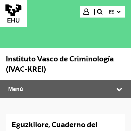
Saltar al contenido principal
IDIOMA S
Iniciar sesión
ES
buscar"
Instituto Vasco de Criminología
(IVAC-KREI)
Menú
Instituto Vasco de Criminología (IVAC-KREI)
Abr
Eguzkilore, Cuaderno del