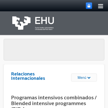
Abri
Saltar al contenido principal
me
prin
Relaciones
Abrir/cerrar m
Menú
Internacionales
Programas intensivos combinados /
Blended intensive programmes