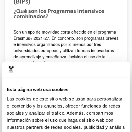
(BIPs)
¿Qué son los Programas intensivos
combinados?
Son un tipo de movilidad corta ofrecido en el programa
Erasmus+ 2021-27. En concreto, son programas breves
e intensivos organizados por lo menos por tres
universidades europeas y utilizan formas innovadoras
de aprendizaje y enseñanza, incluido el uso de la
cooperación on-line.
Tienen como objetivo fomentar el desarrollo y la
implementación de prácticas innovadoras de
enseñanza y aprendizaje en las Instituciones de
Esta página web usa cookies
Educación Superior participantes. El programa tiene un
valor añadido en comparación con los cursos o
Las cookies de este sitio web se usan para personalizar
formaciones tradicionales.
el contenido y los anuncios, ofrecer funciones de redes
En el BIP, grupos de estudiantes realizan una movilidad
sociales y analizar el tráfico. Además, compartimos
física en el extranjero de 5 a 30 días combinada con un
información sobre el uso que haga del sitio web con
componente virtual obligatorio, que reúne a los/as
nuestros partners de redes sociales, publicidad y análisis
estudiantes on-line para trabajar de forma colectiva y