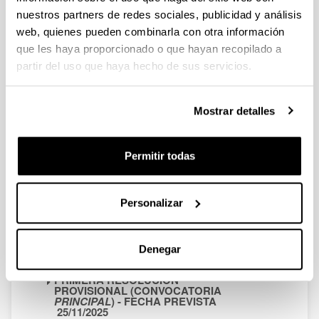
nuestros partners de redes sociales, publicidad y análisis
web, quienes pueden combinarla con otra información
que les haya proporcionado o que hayan recopilado a
PRIMERA NOTIFICACIÓN (
ANEXO
A
partir del uso que haya hecho de sus servicios.
CONVOCATORIA) - FECHA PREVISTA
12/02/2026
Notificación del 12/02/2026
Mostrar detalles
Anexo 1
: Listado solicitudes
completas
Anexo 2
: Listado de solicitudes
a subsanar
Permitir todas
Plazo de subsanación: del 13 al 19
de febrero de 2026
Personalizar
Anexo 3
: Listado de solicitudes
excluidas
Arriba
Denegar
RESOLUCIONES PROVISIONALES
PRIMERA RESOLUCIÓN
PROVISIONAL (CONVOCATORIA
PRINCIPAL
) - FECHA PREVISTA
25/11/2025