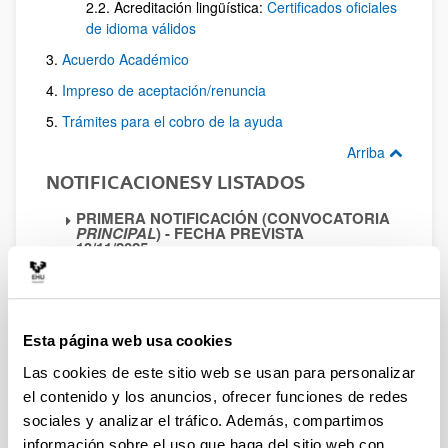
2.2. Acreditación lingüística:
Certificados oficiales
de idioma válidos
3.
Acuerdo Académico
4.
Impreso de aceptación/renuncia
5.
Trámites para el cobro de la ayuda
Arriba
NOTIFICACIONES Y LISTADOS
PRIMERA NOTIFICACIÓN (CONVOCATORIA
PRINCIPAL
) - FECHA PREVISTA
13/11/2025
Notificación del 13/11/2025
Anexo 1
: Listado solicitudes
completas
Esta página web usa cookies
Anexo 2
: Listado de solicitudes
a subsanar
Las cookies de este sitio web se usan para personalizar
Plazo de subsanación: del 14 al 20
el contenido y los anuncios, ofrecer funciones de redes
de noviembre de 2025
sociales y analizar el tráfico. Además, compartimos
Anexo 3
: Listado de solicitudes
excluidas
información sobre el uso que haga del sitio web con