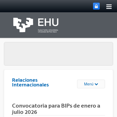
Abri
Saltar al contenido principal
me
prin
Relaciones
Abrir/cerrar m
Menú
Internacionales
Convocatoria para BIPs de enero a
julio 2026