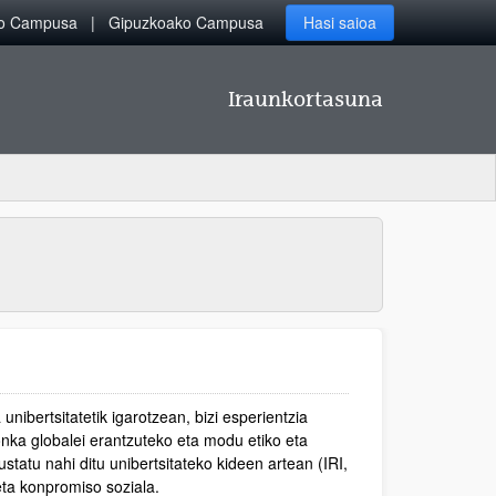
ko Campusa
Gipuzkoako Campusa
Hasi saioa
Iraunkortasuna
nibertsitatetik igarotzean, bizi esperientzia
ronka globalei erantzuteko eta modu etiko eta
statu nahi ditu unibertsitateko kideen artean (IRI,
eta konpromiso soziala.