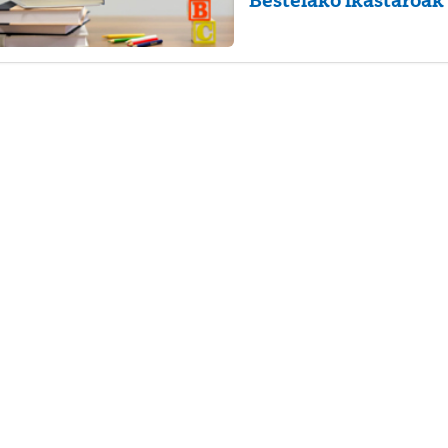
atu azpiorriak
atu azpiorriak