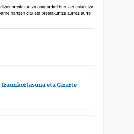
itzak prestakuntza osagarriari buruzko eskaintza
 barne hartzen ditu eta prestakuntza aurrez aurre
- Iraunkortasuna eta Gizarte