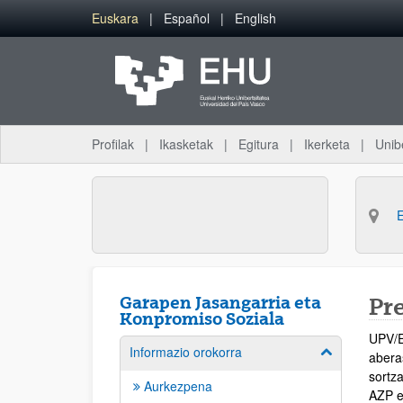
Eduki nagusira joan
Euskara
Español
English
Profilak
Ikasketak
Egitura
Ikerketa
Unib
Garapen Jasangarria eta
Pr
Konpromiso Soziala
UPV/EH
Informazio orokorra
Erakutsi/izkut
aberas
sortza
Aurkezpena
AZP e