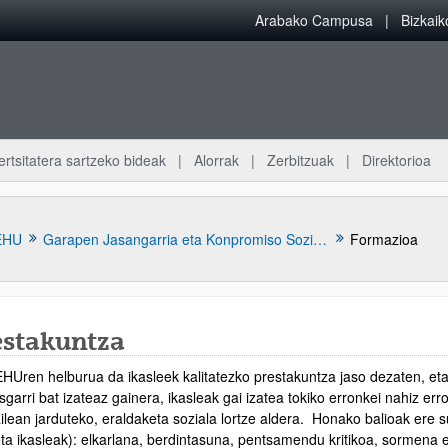
Arabako Campusa
Bizkai
ertsitatera sartzeko bideak
Alorrak
Zerbitzuak
Direktorioa
EHU
Garapen Jasangarria eta Konpromiso Soziala
Formazioa
estakuntza
Uren helburua da ikasleek kalitatezko prestakuntza jaso dezaten, eta u
atu azpiorriak
garri bat izateaz gainera, ikasleak gai izatea tokiko erronkei nahiz er
ilean jarduteko, eraldaketa soziala lortze aldera. Honako balioak ere su
ta ikasleak): elkarlana, berdintasuna, pentsamendu kritikoa, sormena 