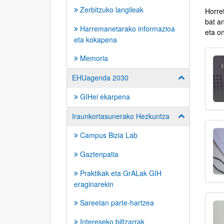
Zerbitzuko langileak
Horre
bat an
Harremanetarako informazioa
eta o
eta kokapena
Memoria
EHUagenda 2030
Erakutsi/izkut
GIHei ekarpena
Iraunkortasunerako Hezkuntza
Erakutsi/izkut
Campus Bizia Lab
Gaztenpatia
Praktikak eta GrALak GIH
eraginarekin
Sareetan parte-hartzea
Intereseko biltzarrak