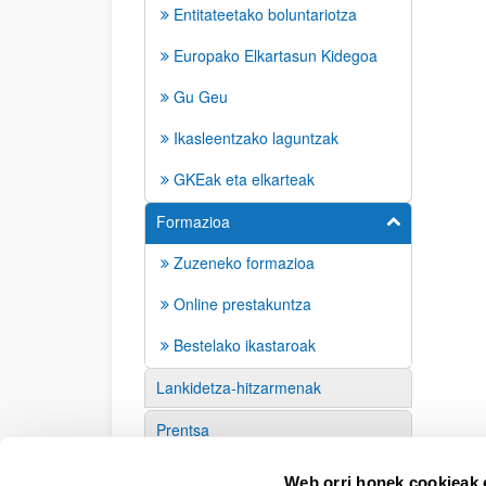
Entitateetako boluntariotza
Europako Elkartasun Kidegoa
Gu Geu
Ikasleentzako laguntzak
GKEak eta elkarteak
Formazioa
Erakutsi/izkut
Zuzeneko formazioa
Online prestakuntza
Bestelako ikastaroak
Lankidetza-hitzarmenak
Prentsa
Interes-loturak
Web orri honek cookieak e