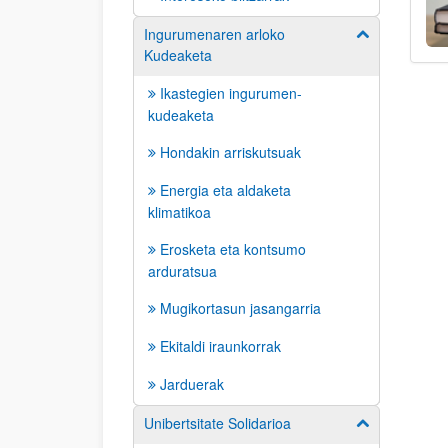
Ingurumenaren arloko
Erakutsi/izkut
Kudeaketa
Ikastegien ingurumen-
kudeaketa
Hondakin arriskutsuak
Energia eta aldaketa
klimatikoa
Erosketa eta kontsumo
arduratsua
Mugikortasun jasangarria
Ekitaldi iraunkorrak
Jarduerak
Unibertsitate Solidarioa
Erakutsi/izkut