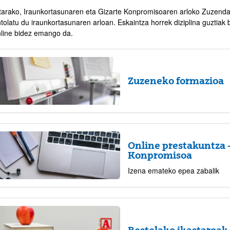
tarako, Iraunkortasunaren eta Gizarte Konpromisoaren arloko Zuzendar
tolatu du iraunkortasunaren arloan. Eskaintza horrek diziplina guztiak
nline bidez emango da.
Zuzeneko formazioa
atu azpiorriak
atu azpiorriak
Online prestakuntza 
Konpromisoa
Izena emateko epea zabalik
Bestelako ikastaroak