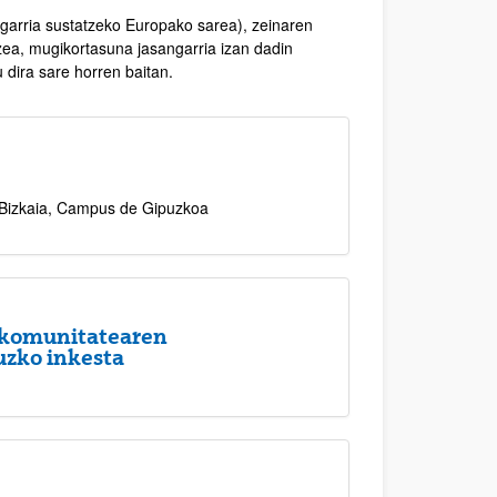
ngarria sustatzeko Europako sarea), zeinaren
zea, mugikortasuna jasangarria izan dadin
u dira sare horren baitan.
Bizkaia, Campus de Gipuzkoa
 komunitatearen
uzko inkesta