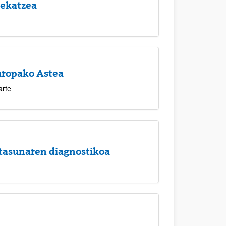
tekatzea
uropako Astea
arte
asunaren diagnostikoa