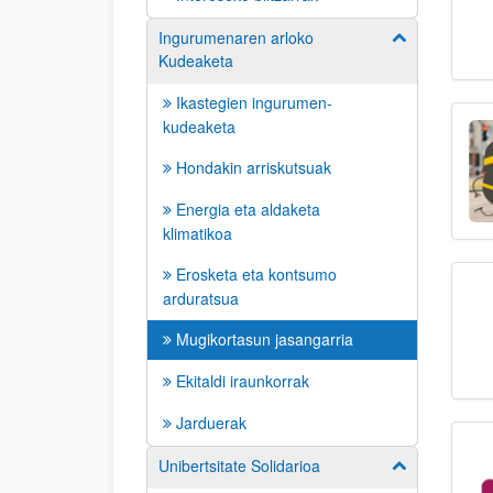
Ingurumenaren arloko
Erakutsi/izkut
Kudeaketa
Ikastegien ingurumen-
kudeaketa
Hondakin arriskutsuak
Energia eta aldaketa
klimatikoa
Erosketa eta kontsumo
arduratsua
Mugikortasun jasangarria
Ekitaldi iraunkorrak
Jarduerak
Unibertsitate Solidarioa
Erakutsi/izkut