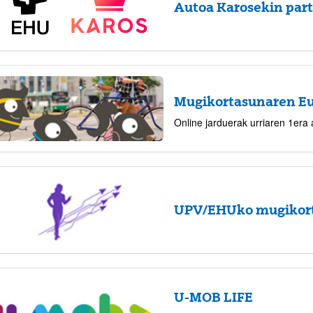
Autoa Karosekin par
atu azpiorriak
Mugikortasunaren E
Online jarduerak urriaren 1era 
UPV/EHUko mugikort
U-MOB LIFE
atu azpiorriak