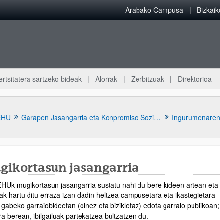
Arabako Campusa
Bizkai
ertsitatera sartzeko bideak
Alorrak
Zerbitzuak
Direktorioa
EHU
Garapen Jasangarria eta Konpromiso Soziala
Ingurumenaren
gikortasun jasangarria
HUk mugikortasun jasangarria sustatu nahi du bere kideen artean eta
atu azpiorriak
iak hartu ditu erraza izan dadin heltzea campusetara eta ikastegietara
 gabeko garraiobideetan (oinez eta bizikletaz) edota garraio publikoan;
ra berean, ibilgailuak partekatzea bultzatzen du.