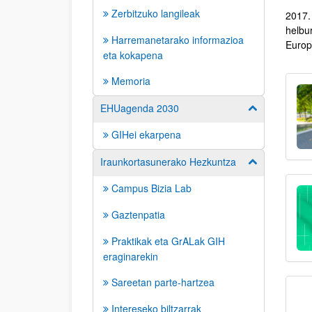
Zerbitzuko langileak
2017.
helbu
Harremanetarako informazioa
Europa
eta kokapena
Memoria
EHUagenda 2030
Erakutsi/izkut
GIHei ekarpena
Iraunkortasunerako Hezkuntza
Erakutsi/izkut
Campus Bizia Lab
Gaztenpatia
Praktikak eta GrALak GIH
eraginarekin
Sareetan parte-hartzea
Intereseko biltzarrak