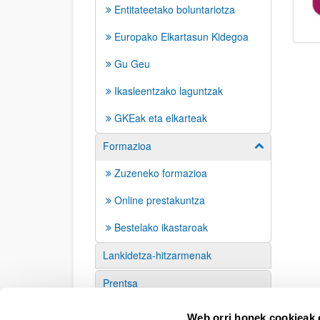
Entitateetako boluntariotza
Europako Elkartasun Kidegoa
Gu Geu
Ikasleentzako laguntzak
GKEak eta elkarteak
Formazioa
Erakutsi/izkut
Zuzeneko formazioa
Online prestakuntza
Bestelako ikastaroak
Lankidetza-hitzarmenak
Prentsa
Interes-loturak
Web orri honek cookieak e