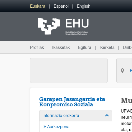
Eduki nagusira joan
Euskara
Español
English
Profilak
Ikasketak
Egitura
Ikerketa
Unib
Garapen Jasangarria eta
Mu
Konpromiso Soziala
UPV/E
Informazio orokorra
Erakutsi/izkut
neurr
motor
Aurkezpena
eta, e