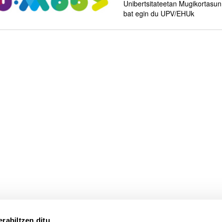
Unibertsitateetan Mugikortasu
bat egin du UPV/EHUk
atu azpiorriak
rabiltzen ditu