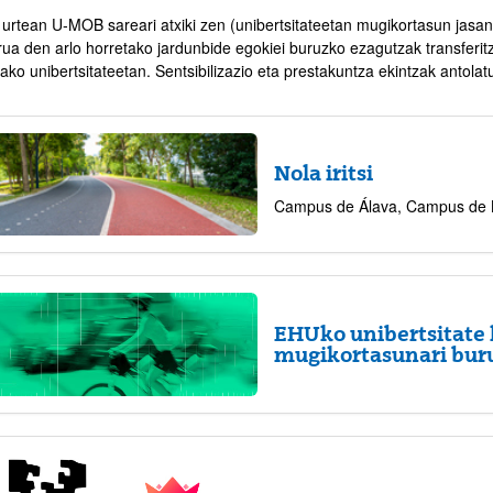
 urtean U‑MOB sareari atxiki zen (unibertsitateetan mugikortasun jasa
rua den arlo horretako jardunbide egokiei buruzko ezagutzak transferit
ko unibertsitateetan. Sentsibilizazio eta prestakuntza ekintzak antolat
Nola iritsi
atu azpiorriak
Campus de Álava, Campus de 
atu azpiorriak
EHUko unibertsitate
mugikortasunari bur