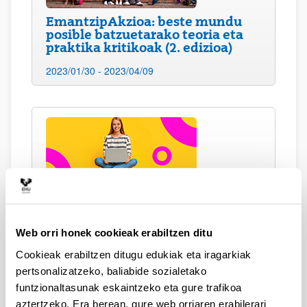
EmantzipAkzioa: beste mundu
posible batzuetarako teoria eta
praktika kritikoak (2. edizioa)
2023/01/30 - 2023/04/09
GRALa edo MALa ekintzailetzari
eta/edo jasangarritasunari
lotutako online ikastaroa
Web orri honek cookieak erabiltzen ditu
-2022/12/31
Cookieak erabiltzen ditugu edukiak eta iragarkiak
pertsonalizatzeko, baliabide sozialetako
funtzionaltasunak eskaintzeko eta gure trafikoa
aztertzeko. Era berean, gure web orriaren erabilerari