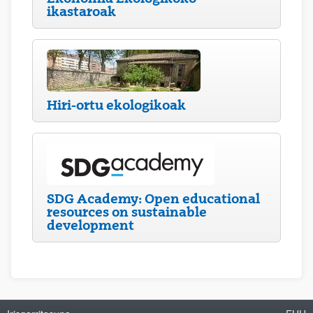
ikastaroak
Hiri-ortu ekologikoak
SDG Academy: Open educational
resources on sustainable
development