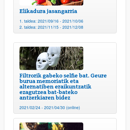
Elikadura jasangarria
1. taldea: 2021/09/16 - 2021/10/06
2. taldea: 2021/11/15 - 2021/12/08
Filtrorik gabeko selfie bat. Geure
burua memoriatik eta
alternatiben eraikuntzatik
ezagutzea bat-bateko
antzerkiaren bidez
2021/02/24 - 2021/04/30 (online)