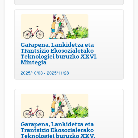
Garapena, Lankidetza eta
Trantsizio Ekosozialerako
Teknologiei buruzko XXVI.
Mintegia
2025/10/03 - 2025/11/28
Garapena, Lankidetza eta
Trantsizio Ekosozialerako
Teknologiei buruzko XXV.