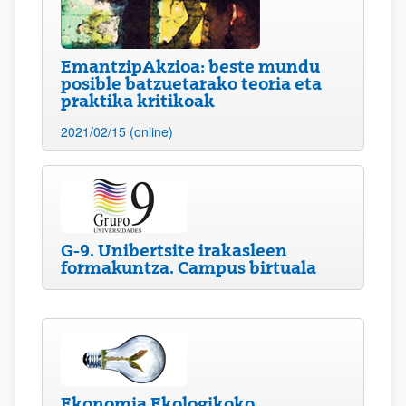
EmantzipAkzioa: beste mundu
posible batzuetarako teoria eta
praktika kritikoak
2021/02/15 (online)
G-9. Unibertsite irakasleen
formakuntza. Campus birtuala
Ekonomia Ekologikoko