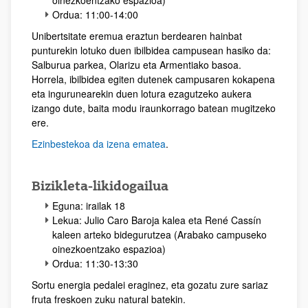
Ordua: 11:00-14:00
Unibertsitate eremua eraztun berdearen hainbat
punturekin lotuko duen ibilbidea campusean hasiko da:
Salburua parkea, Olarizu eta Armentiako basoa.
Horrela, ibilbidea egiten dutenek campusaren kokapena
eta ingurunearekin duen lotura ezagutzeko aukera
izango dute, baita modu iraunkorrago batean mugitzeko
ere.
Ezinbestekoa da izena ematea
.
Bizikleta-likidogailua
Eguna: irailak 18
Lekua: Julio Caro Baroja kalea eta René Cassín
kaleen arteko bidegurutzea (Arabako campuseko
oinezkoentzako espazioa)
Ordua: 11:30-13:30
Sortu energia pedalei eraginez, eta gozatu zure sariaz
fruta freskoen zuku natural batekin.