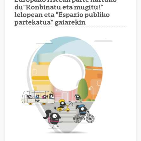
du“Konbinatu eta mugitu!"
lelopean eta "Espazio publiko
partekatua" gaiarekin