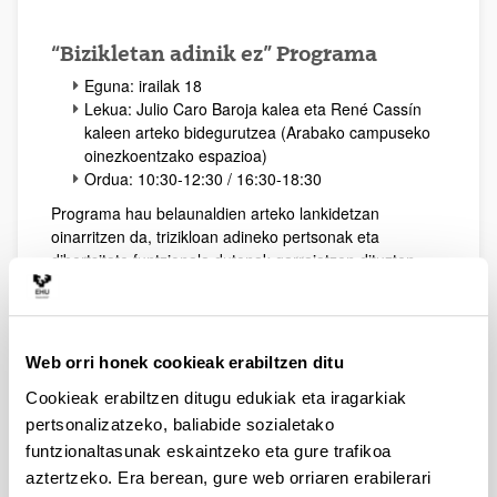
“Bizikletan adinik ez” Programa
Eguna: irailak 18
Lekua: Julio Caro Baroja kalea eta René Cassín
kaleen arteko bidegurutzea (Arabako campuseko
oinezkoentzako espazioa)
Ordua: 10:30-12:30 / 16:30-18:30
Programa hau belaunaldien arteko lankidetzan
oinarritzen da, trizikloan adineko pertsonak eta
dibertsitate funtzionala dutenak garraiatzen dituzten
pertsonen borondatezko parte-hartzea bilatzen baita.
Boluntarioek trizikloak probatu ahal izango dituzte,
garraiobide jasangarri gisa.
Web orri honek cookieak erabiltzen ditu
Cookieak erabiltzen ditugu edukiak eta iragarkiak
Bizkaiko Campusa
pertsonalizatzeko, baliabide sozialetako
funtzionaltasunak eskaintzeko eta gure trafikoa
Ibilbide (geologikoa) oinez
aztertzeko. Era berean, gure web orriaren erabilerari
Arboretum-ean zehar