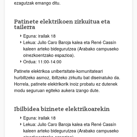
ezagutzak emango ditu.
Patinete elektrikoen zirkuitua eta
tailerra
Eguna: irailak 18
Lekua: Julio Caro Baroja kalea eta René Cassín
kaleen arteko bidegurutzea (Arabako campuseko
oinezkoentzako espazioa).
Ordua: 11:00-14:00
Patinete elektrikoa unibertsitate-komunitateari
hurbiltzeko asmoz, ibiltzeko zirkuitu bat diseinatuko da.
Horrela, patinete elektrikorik inoiz probatu ez dutenek
modu seguruan egiteko aukera izango dute.
Ibilbidea bizinete elektrikoarekin
Eguna: irailak 18
Lekua: Julio Caro Baroja kalea eta René Cassín
kaleen arteko bidegurutzea (Arabako campuseko
oinezkoentzako espazioa)