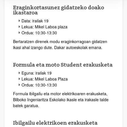
Eraginkortasunez gidatzeko doako
ikastaroa
Data: irailak 19
Lekua: Mikel Laboa plaza
Ordua: 10:30-13:30
Bertaratzen direnek modu eraginkorragoan gidatzen
ikasi ahal izango dute. Dakar autoeskolak emana.
Formula eta moto Student erakusketa
Eguna: irailak 19
Lekua: Mikel Laboa Plaza
Ordua: 10:30-13:30
Formula ibilgailu eta motor elektrikoaren erakusketa,
Bilboko Ingeniaritza Eskolako ikasle eta irakasle talde
batek garatua.
Ibilgailu elektrikoen erakusketa