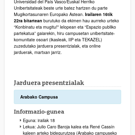
Universidad del País Vasco/Euskal Herriko
Unibertsitateak beste urte batez hartzen du parte
Mugikortasunaren Europako Astean.
Irailaren 16tik
22ra bitartean
burutuko da ekimen hau aurreko urteko
“Konbinatu eta mugitu!" lelopean eta “Espazio publiko
partekatua” gaiarekin, hiru campusetan unibertsitate-
komunitate osoari (ikasleak, IIP eta TEKAZEL)
zuzedutako jarduera presentzialak, eta online
jarduerak, martxan jarriz.
Jarduera presentzialak
Arabako Campusa
Informazio-gunea
Eguna: irailak 18
Lekua: Julio Caro Baroja kalea eta René Cassín
kaleen arteko bidegurutzea (Arabako campuseko