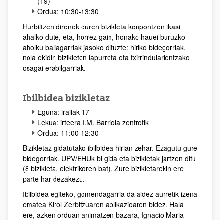
(19)
Ordua: 10:30-13:30
Hurbiltzen direnek euren bizikleta konpontzen ikasi
ahalko dute, eta, horrez gain, honako hauei buruzko
aholku baliagarriak jasoko dituzte: hiriko bidegorriak,
nola ekidin bizikleten lapurreta eta txirrindularientzako
osagai erabilgarriak.
Ibilbidea bizikletaz
Eguna: irailak 17
Lekua: irteera I.M. Barriola zentrotik
Ordua: 11:00-12:30
Bizikletaz gidatutako ibilbidea hirian zehar. Ezagutu gure
bidegorriak. UPV/EHUk bi gida eta bizikletak jartzen ditu
(8 bizikleta, elektrikoren bat). Zure bizikletarekin ere
parte har dezakezu.
Ibilbidea egiteko, gomendagarria da aldez aurretik izena
ematea Kirol Zerbitzuaren aplikazioaren bidez. Hala
ere, azken orduan animatzen bazara, Ignacio Maria