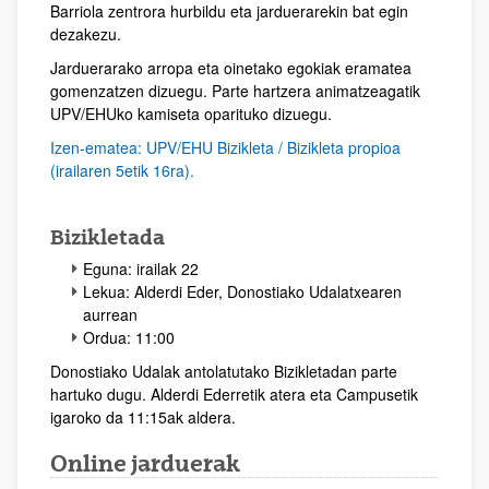
Barriola zentrora hurbildu eta jarduerarekin bat egin
dezakezu.
Jarduerarako arropa eta oinetako egokiak eramatea
gomenzatzen dizuegu. Parte hartzera animatzeagatik
UPV/EHUko kamiseta oparituko dizuegu.
Izen-ematea: UPV/EHU Bizikleta / Bizikleta propioa
(irailaren 5etik 16ra).
Bizikletada
Eguna: irailak 22
Lekua: Alderdi Eder, Donostiako Udalatxearen
aurrean
Ordua: 11:00
Donostiako Udalak antolatutako Bizikletadan parte
hartuko dugu. Alderdi Ederretik atera eta Campusetik
igaroko da 11:15ak aldera.
Online jarduerak