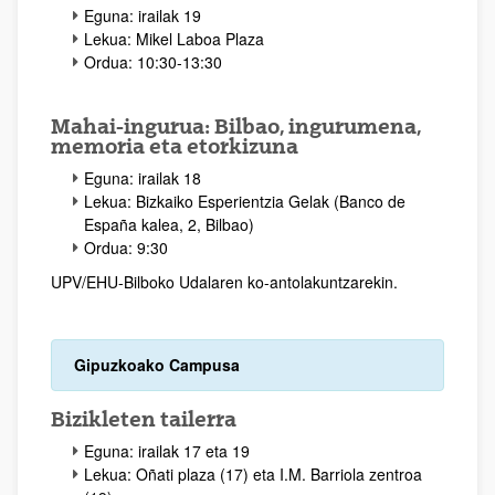
Eguna: irailak 19
Lekua: Mikel Laboa Plaza
Ordua: 10:30-13:30
Mahai-ingurua: Bilbao, ingurumena,
memoria eta etorkizuna
Eguna: irailak 18
Lekua: Bizkaiko Esperientzia Gelak (Banco de
España kalea, 2, Bilbao)
Ordua: 9:30
UPV/EHU-Bilboko Udalaren ko-antolakuntzarekin.
Gipuzkoako Campusa
Bizikleten tailerra
Eguna: irailak 17 eta 19
Lekua: Oñati plaza (17) eta I.M. Barriola zentroa