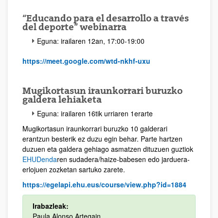
“Educando para el desarrollo a través
del deporte” webinarra
Eguna: irailaren 12an, 17:00-19:00
https://meet.google.com/wtd-nkhf-uxu
Mugikortasun iraunkorrari buruzko
galdera lehiaketa
Eguna: irailaren 16tik urriaren 1erarte
Mugikortasun iraunkorrari buruzko 10 galderari
erantzun besterik ez duzu egin behar. Parte hartzen
duzuen eta galdera gehiago asmatzen dituzuen guztiok
EHUDenda
ren sudadera/haize-babesen edo jarduera-
erlojuen zozketan sartuko zarete.
https://egelapi.ehu.eus/course/view.php?id=1884
Irabazleak:
Paula Alonso Artegain