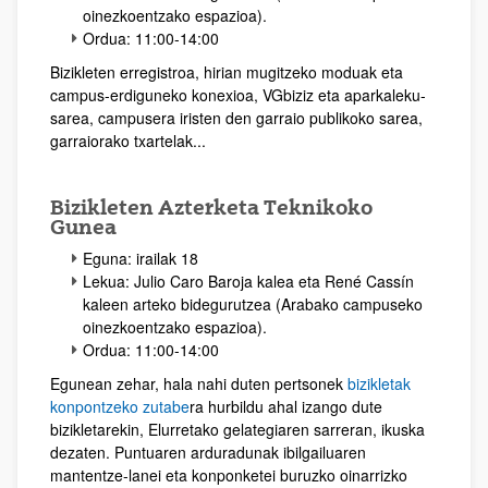
oinezkoentzako espazioa).
Ordua: 11:00-14:00
Bizikleten erregistroa, hirian mugitzeko moduak eta
campus-erdiguneko konexioa, VGbiziz eta aparkaleku-
sarea, campusera iristen den garraio publikoko sarea,
garraiorako txartelak...
Bizikleten Azterketa Teknikoko
Gunea
Eguna: irailak 18
Lekua: Julio Caro Baroja kalea eta René Cassín
kaleen arteko bidegurutzea (Arabako campuseko
oinezkoentzako espazioa).
Ordua: 11:00-14:00
Egunean zehar, hala nahi duten pertsonek
bizikletak
konpontzeko zutabe
ra hurbildu ahal izango dute
bizikletarekin, Elurretako gelategiaren sarreran, ikuska
dezaten. Puntuaren arduradunak ibilgailuaren
mantentze-lanei eta konponketei buruzko oinarrizko