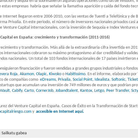
ransición y sequía en la sobresalieron algunas operaciones como las de Wisdom, Vu
estas empresas habría que señalar la llamativa aparición y caída del fondo tec
de Internet llegaron entre 2006-2010, con las ventas de Tuenti a Telefónica y d
firma Privalia. En este periodo, el número de inversores nacionales privados casi 
e Venture Capital internacionales, con la inversión de Sequoia e Index Ventures
Capital en España: crecimiento y transformación (2011-2016)
ecimiento y transformación. Más allá de la extraordinaria cifra invertida en 201
os internacionales cobraron su máximo protagonismo al dar credibilidad y validez
ondos nacionales. Un total de 103 fondos internacionales de 17 países invirtieron
onsiguieron financiación y fueron vendidas a grandes grupos industriales o fondos
evera Roja
,
Akamon
,
Olapic,
Kiwoko
o
Habitissimo
. En el informe, elaborado por
xito de compañías como
eDreams
,
Privalia
,
Social Point,
Idealista
,
Softonic
,
Ticket
1 startups que acumulan una inversión de 749 millones de euros y que podrían pr
nVault
,
Cabify
,
Carto
,
CornerJob
,
Jobandtalent
,
Kantox
,
Letgo
,
Peer Transfer
,
Scty
rez del Venture Capital en España. Casos de Éxito en la Transformación de Star
capitalriesgo.com
y
accesible en Internet aquí.
:
Sailkatu gabea