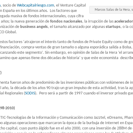
a
, socio de
Webcapitalriesgo.com
, el Venture Capital
Marcos Salas de la Hera, 
España en los últimos años. Los factores que
egada masiva de fondos internacionales, cuya cifra
 5 años; la nueva generación de
fondos nacionales
, la irrupción de las
acelerado
anización de
business angels
, el tamaño alcanzado por algunas
startups
, o la 
CO Global.
estos factores ‘atrajeron el interés tanto de fondos de Private Equity como de gr
inanciación, compra-ventas de gran tamaño o alguna esporádica salida a Bolsa, 
canzando este segmento’. Sin embargo, en opinión de Salas de la Hera ‘el arran
 camino que apenas tiene dos décadas de historia’ y que este economista describ
)
chenta fueron años de predominio de las inversiones públicas con volúmenes de 
 año, la década de los años 90 trajo un gran impulso de esta actividad, tras la a
ial Regionales (
SODIS
). Pero será a partir de 1997 cuando el inversor privado ga
998-2010)
s TIC-Tecnologías de la Información y Comunicación como Jazztel, eDreams, Ph
abo algunas operaciones que marcaron la época de la burbuja de Internet en Esp
ho capital, cuyo punto álgido fue en el año 2000, con una inversión de 288M de