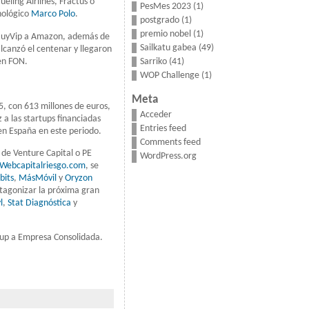
eling Airlines, Fractus o
PesMes 2023
(1)
nológico
Marco Polo
.
postgrado
(1)
premio nobel
(1)
e BuyVip a Amazon, además de
Sailkatu gabea
(49)
alcanzó el centenar y llegaron
 en FON.
Sarriko
(41)
WOP Challenge
(1)
Meta
5, con 613 millones de euros,
Acceder
 a las startups financiadas
Entries feed
 en España en este periodo.
Comments feed
 de Venture Capital o PE
WordPress.org
Webcapitalriesgo.com
, se
bits
,
MásMóvil
y
Oryzon
otagonizar la próxima gran
l
,
Stat Diagnóstica
y
tup a Empresa Consolidada.