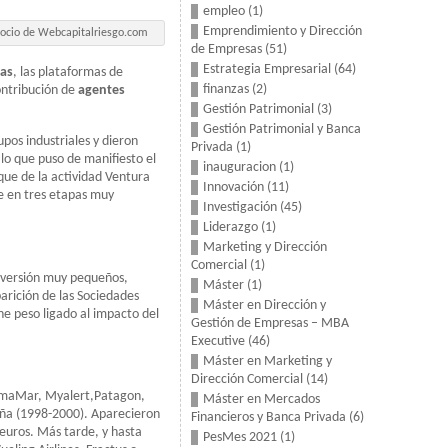
empleo
(1)
Emprendimiento y Dirección
socio de Webcapitalriesgo.com
de Empresas
(51)
Estrategia Empresarial
(64)
ras
, las plataformas de
finanzas
(2)
contribución de
agentes
Gestión Patrimonial
(3)
Gestión Patrimonial y Banca
upos industriales y dieron
Privada
(1)
lo que puso de manifiesto el
inauguracion
(1)
que de la actividad Ventura
Innovación
(11)
e en tres etapas muy
Investigación
(45)
Liderazgo
(1)
Marketing y Dirección
Comercial
(1)
inversión muy pequeños,
Máster
(1)
parición de las Sociedades
Máster en Dirección y
ne peso ligado al impacto del
Gestión de Empresas – MBA
Executive
(46)
Máster en Marketing y
Dirección Comercial
(14)
armaMar, Myalert,Patagon,
Máster en Mercados
aña (1998-2000). Aparecieron
Financieros y Banca Privada
(6)
 euros. Más tarde, y hasta
PesMes 2021
(1)