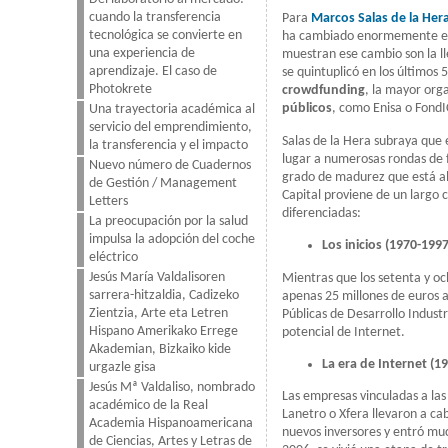
cuando la transferencia
Para
Marcos Salas de la Her
tecnológica se convierte en
ha cambiado enormemente en 
una experiencia de
muestran ese cambio son la ll
aprendizaje. El caso de
se quintuplicó en los últimos
Photokrete
crowdfunding
, la mayor org
públicos
, como Enisa o FondI
Una trayectoria académica al
servicio del emprendimiento,
Salas de la Hera subraya que 
la transferencia y el impacto
lugar a numerosas rondas de f
Nuevo número de Cuadernos
grado de madurez que está al
de Gestión / Management
Capital proviene de un largo
Letters
diferenciadas:
La preocupación por la salud
impulsa la adopción del coche
Los inicios (1970-1997
eléctrico
Jesús María Valdalisoren
Mientras que los setenta y o
sarrera-hitzaldia, Cadizeko
apenas 25 millones de euros al
Zientzia, Arte eta Letren
Públicas de Desarrollo Industr
Hispano Amerikako Errege
potencial de Internet.
Akademian, Bizkaiko kide
La era de Internet (1
urgazle gisa
Jesús Mª Valdaliso, nombrado
Las empresas vinculadas a la
académico de la Real
Lanetro o Xfera llevaron a c
Academia Hispanoamericana
nuevos inversores y entró muc
de Ciencias, Artes y Letras de