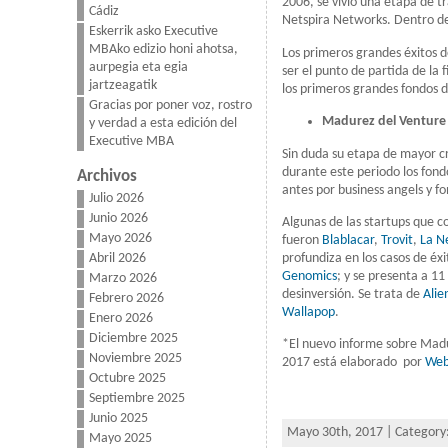
2006, se vivió una etapa de t
Cádiz
Netspira Networks. Dentro de 
Eskerrik asko Executive
MBAko edizio honi ahotsa,
Los primeros grandes éxitos 
aurpegia eta egia
ser el punto de partida de la 
jartzeagatik
los primeros grandes fondos d
Gracias por poner voz, rostro
Madurez del Venture 
y verdad a esta edición del
Executive MBA
Sin duda su etapa de mayor cr
durante este periodo los fond
Archivos
antes por business angels y f
Julio 2026
Junio 2026
Algunas de las startups que c
Mayo 2026
fueron
Blablacar
,
Trovit
,
La N
profundiza en los casos de é
Abril 2026
Genomics
; y se presenta a 1
Marzo 2026
desinversión. Se trata de
Alie
Febrero 2026
Wallapop
.
Enero 2026
Diciembre 2025
*El nuevo informe sobre Madu
Noviembre 2025
2017 está elaborado por
Web
Octubre 2025
Septiembre 2025
Junio 2025
Mayo 30th, 2017 | Category
Mayo 2025