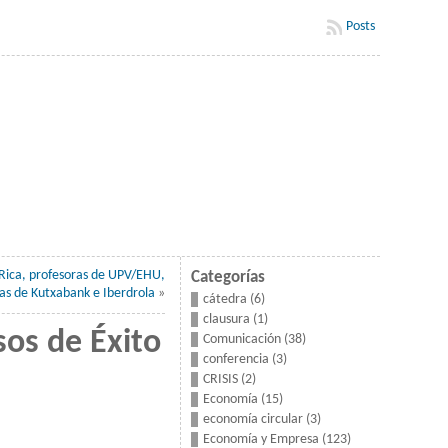
Posts
 Rica, profesoras de UPV/EHU,
Categorías
as de Kutxabank e Iberdrola
»
cátedra
(6)
clausura
(1)
sos de Éxito
Comunicación
(38)
conferencia
(3)
CRISIS
(2)
Economía
(15)
economía circular
(3)
Economía y Empresa
(123)