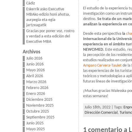
Cádiz
El estudio de la experiencia t
Eskerrik asko Executive
investigación como un instru
MBAko edizio honi ahotsa,
destino.
Se trata de un mark
aurpegia eta egia
analizan la experiencia en c
jartzeagatik
Gracias por poner voz, rostro
Desde esta perspectiva
la
cha
y verdad a esta edición del
Internacional de la Universi
Executive MBA
experiencia en el ámbito tu
NEWCIMED.
Este estudio, re
Archivos
la percepción de los resident
Julio 2026
estudios realizados en conjunt
Junio 2026
Amparo Cervera-Taulet
de la 
Mayo 2026
las experiencias de los turis
teóricos y metodologías a aplic
Abril 2026
futuras líneas de investigació
Marzo 2026
Febrero 2026
¡Muchas gracias Walesska por 
Enero 2026
estas semanas!
Diciembre 2025
Noviembre 2025
Julio 18th, 2022 | Tags:
Enpre
Octubre 2025
Dirección Comercial
,
Turism
Septiembre 2025
Junio 2025
1 comentario a La
Mayo 2025