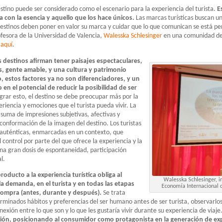
destino puede ser considerado como el escenario para la experiencia del turista.
E
 con la esencia y aquello que los hace únicos.
Las marcas turísticas buscan 
s destinos deben poner en valor su marca y cuidar que lo que comunican se está p
ofesora de la Universidad de Valencia,
Walesska Schlesinger
en una comunidad de 
r
aquí
.
s destinos afirman tener paisajes espectaculares,
és, gente amable, y una cultura y patrimonio
, estos factores ya no son diferenciadores, y un
en el potencial de reducir la posibilidad de ser
grar esto, el destino se debe preocupar más por la
riencia y emociones que el turista pueda vivir. La
 suma de impresiones subjetivas, afectivas y
 conformación de la imagen del destino. Los turistas
 auténticas, enmarcadas en un contexto, que
l control por parte del que ofrece la experiencia y la
 una gran dosis de espontaneidad, participación
l.
roducto a la experiencia turística obliga al
Walesska Schlesinger, in
a demanda, en el turista y en todas las etapas
Economía Internacional d
compra (antes, durante y después).
Se trata
minados hábitos y preferencias del ser humano antes de ser turista, observarlos
exión entre lo que son y lo que les gustaría vivir durante su experiencia de viaje
ación, posicionando al consumidor como protagonista en la generación de ex