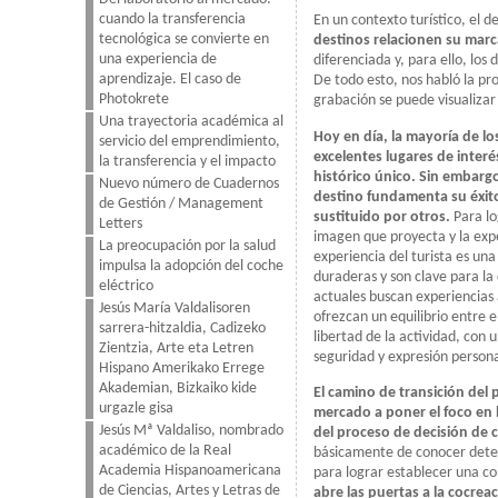
cuando la transferencia
En un contexto turístico, el 
tecnológica se convierte en
destinos relacionen su marca
una experiencia de
diferenciada y, para ello, lo
aprendizaje. El caso de
De todo esto, nos habló la pr
Photokrete
grabación se puede visualiza
Una trayectoria académica al
Hoy en día, la mayoría de lo
servicio del emprendimiento,
excelentes lugares de inter
la transferencia y el impacto
histórico único. Sin embargo
Nuevo número de Cuadernos
destino fundamenta su éxito 
de Gestión / Management
sustituido por otros.
Para lo
Letters
imagen que proyecta y la expe
La preocupación por la salud
experiencia del turista es una
impulsa la adopción del coche
duraderas y son clave para la
eléctrico
actuales buscan experiencias
Jesús María Valdalisoren
ofrezcan un equilibrio entre e
sarrera-hitzaldia, Cadizeko
libertad de la actividad, con
Zientzia, Arte eta Letren
seguridad y expresión persona
Hispano Amerikako Errege
Akademian, Bizkaiko kide
El camino de transición del p
urgazle gisa
mercado a poner el foco en l
Jesús Mª Valdaliso, nombrado
del proceso de decisión de 
académico de la Real
básicamente de conocer deter
Academia Hispanoamericana
para lograr establecer una con
de Ciencias, Artes y Letras de
abre las puertas a la cocre