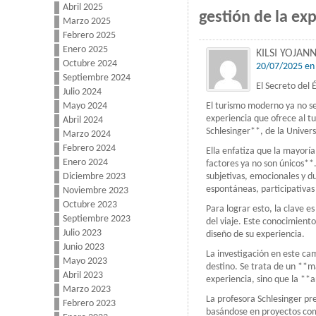
Abril 2025
gestión de la exp
Marzo 2025
Febrero 2025
Enero 2025
KILSI YOJA
Octubre 2024
20/07/2025 en
Septiembre 2024
El Secreto del 
Julio 2024
El turismo moderno ya no se 
Mayo 2024
experiencia que ofrece al t
Abril 2024
Schlesinger**, de la Univer
Marzo 2024
Febrero 2024
Ella enfatiza que la mayorí
Enero 2024
factores ya no son únicos**
subjetivas, emocionales y du
Diciembre 2023
espontáneas, participativas
Noviembre 2023
Octubre 2023
Para lograr esto, la clave 
Septiembre 2023
del viaje. Este conocimient
Julio 2023
diseño de su experiencia.
Junio 2023
La investigación en este ca
Mayo 2023
destino. Se trata de un **ma
Abril 2023
experiencia, sino que la **
Marzo 2023
La profesora Schlesinger pre
Febrero 2023
basándose en proyectos com