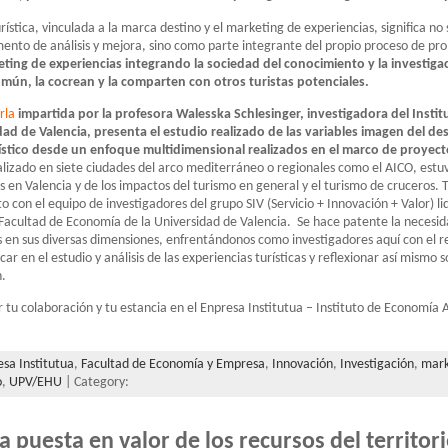
urística, vinculada a la marca destino y el marketing de experiencias, significa no 
mento de análisis y mejora, sino como parte integrante del propio proceso de p
eting de experiencias integrando la sociedad del conocimiento y la investigac
omún, la cocrean y la comparten con otros turistas potenciales.
rla
impartida por la profesora Walesska Schlesinger, investigadora del Insti
dad de Valencia, presenta el estudio realizado de las variables imagen del des
rístico desde un enfoque multidimensional realizados en el marco de proyec
alizado en siete ciudades del arco mediterráneo o regionales como el AICO, estu
es en Valencia y de los impactos del turismo en general y el turismo de cruceros.
o con el equipo de investigadores del grupo SIV (Servicio + Innovación + Valor) l
Facultad de Economía de la Universidad de Valencia. Se hace patente la necesid
tas en sus diversas dimensiones, enfrentándonos como investigadores aquí con el 
ar en el estudio y análisis de las experiencias turísticas y reflexionar así mismo s
n.
tu colaboración y tu estancia en el Enpresa Institutua – Instituto de Economía
sa Institutua
,
Facultad de Economía y Empresa
,
Innovación
,
Investigación
,
mark
o
,
UPV/EHU
| Category:
 puesta en valor de los recursos del territori