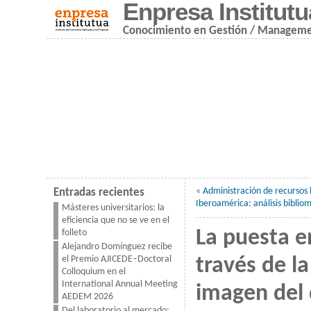
Enpresa Institutu
Conocimiento en Gestión / Managem
«
Administración de recurso
Entradas recientes
Iberoamérica: análisis bibliom
Másteres universitarios: la
eficiencia que no se ve en el
La puesta en
folleto
Alejandro Domínguez recibe
el Premio AJICEDE–Doctoral
través de la
Colloquium en el
International Annual Meeting
imagen del 
AEDEM 2026
Del laboratorio al mercado: