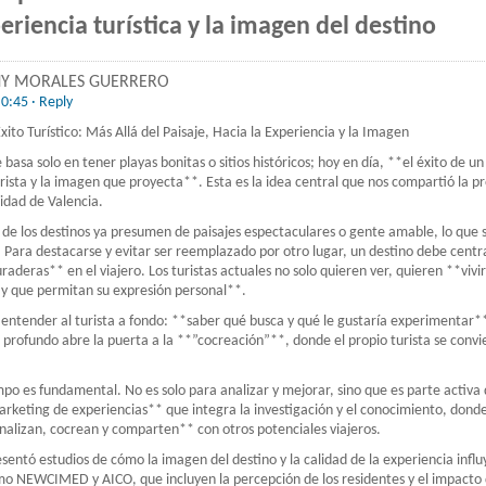
eriencia turística y la imagen del destino
NNY MORALES GUERRERO
 0:45
· Reply
Éxito Turístico: Más Allá del Paisaje, Hacia la Experiencia y la Imagen
basa solo en tener playas bonitas o sitios históricos; hoy en día, **el éxito de un
urista y la imagen que proyecta**. Esta es la idea central que nos compartió la 
sidad de Valencia.
a de los destinos ya presumen de paisajes espectaculares o gente amable, lo que s
. Para destacarse y evitar ser reemplazado por otro lugar, un destino debe cent
raderas** en el viajero. Los turistas actuales no solo quieren ver, quieren **vivi
 y que permitan su expresión personal**.
es entender al turista a fondo: **saber qué busca y qué le gustaría experimentar
o profundo abre la puerta a la **”cocreación”**, donde el propio turista se convi
mpo es fundamental. No es solo para analizar y mejorar, sino que es parte activa
rketing de experiencias** que integra la investigación y el conocimiento, donde l
analizan, cocrean y comparten** con otros potenciales viajeros.
sentó estudios de cómo la imagen del destino y la calidad de la experiencia influ
o NEWCIMED y AICO, que incluyen la percepción de los residentes y el impacto 