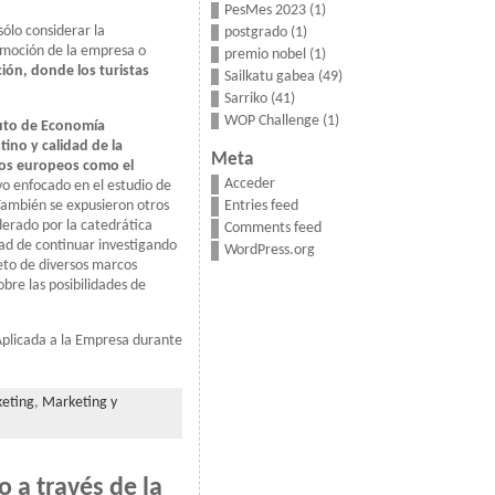
PesMes 2023
(1)
sólo considerar la
postgrado
(1)
romoción de la empresa o
premio nobel
(1)
ión, donde los turistas
Sailkatu gabea
(49)
Sarriko
(41)
WOP Challenge
(1)
tuto de Economía
tino y calidad de la
Meta
tos europeos como el
Acceder
vo enfocado en el estudio de
 También se expusieron otros
Entries feed
iderado por la catedrática
Comments feed
ad de continuar investigando
WordPress.org
reto de diversos marcos
obre las posibilidades de
 Aplicada a la Empresa durante
eting
,
Marketing y
o a través de la