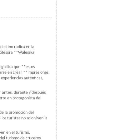
 destino radica en la
profesora **Walesska
ignifica que **estos
rarse en crear **impresiones
r experiencias auténticas,
** antes, durante y después
erte en protagonista del
 de la promoción del
os turistas no solo viven la
yen en el turismo,
del turismo de cruceros.