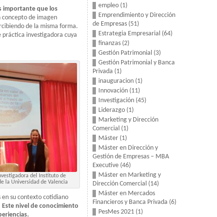
empleo
(1)
s importante que los
Emprendimiento y Dirección
un concepto de imagen
de Empresas
(51)
ercibiendo de la misma forma.
Estrategia Empresarial
(64)
práctica investigadora cuya
finanzas
(2)
Gestión Patrimonial
(3)
Gestión Patrimonial y Banca
Privada
(1)
inauguracion
(1)
Innovación
(11)
Investigación
(45)
Liderazgo
(1)
Marketing y Dirección
Comercial
(1)
Máster
(1)
Máster en Dirección y
Gestión de Empresas – MBA
Executive
(46)
Máster en Marketing y
vestigadora del Instituto de
e la Universidad de Valencia
Dirección Comercial
(14)
Máster en Mercados
 en su contexto cotidiano
Financieros y Banca Privada
(6)
.
Este nivel de conocimiento
PesMes 2021
(1)
periencias.