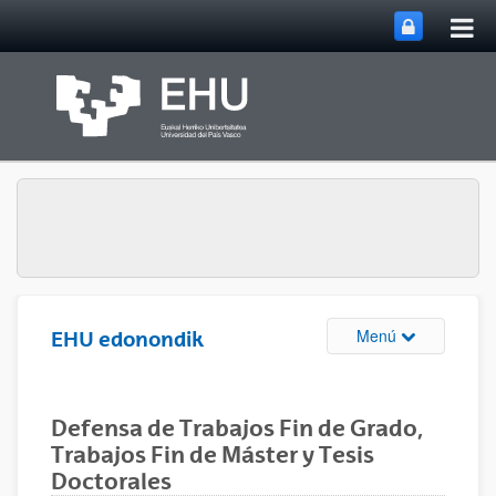
Abri
Saltar al contenido principal
me
prin
Abrir/cerrar m
Menú
EHU edonondik
Defensa de Trabajos Fin de Grado,
Trabajos Fin de Máster y Tesis
Doctorales