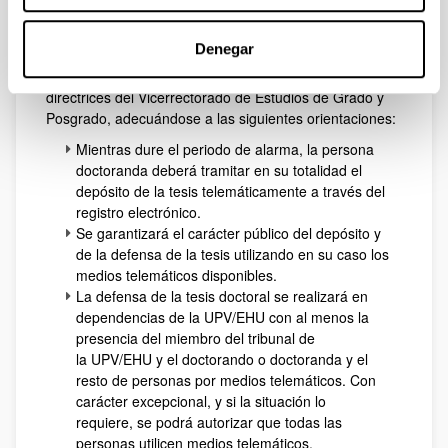
Tesis doctorales
Denegar
Podrá realizarse la
defensa de tesis doctorales en
modalidad a distancia por videoconferencia
, según las
directrices del Vicerrectorado de Estudios de Grado y
Posgrado, adecuándose a las siguientes orientaciones:
Mientras dure el periodo de alarma, la persona
doctoranda deberá tramitar en su totalidad el
depósito de la tesis telemáticamente a través del
registro electrónico.
Se garantizará el carácter público del depósito y
de la defensa de la tesis utilizando en su caso los
medios telemáticos disponibles.
La defensa de la tesis doctoral se realizará en
dependencias de la UPV/EHU con al menos la
presencia del miembro del tribunal de
la UPV/EHU y el doctorando o doctoranda y el
resto de personas por medios telemáticos. Con
carácter excepcional, y si la situación lo
requiere, se podrá autorizar que todas las
personas utilicen medios telemáticos.