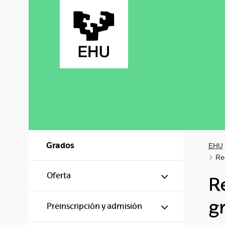
Saltar al contenido principal
Grados
EHU
Re
Mostrar/ocul
Oferta
R
g
Mostrar/ocul
Preinscripción y admisión