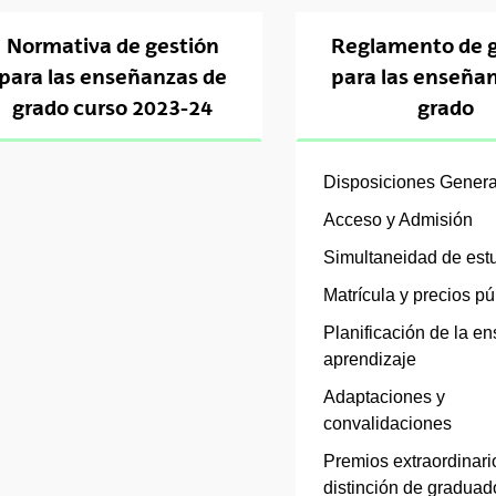
tar subpáginas
Normativa de gestión
Reglamento de g
para las enseñanzas de
para las enseña
tar subpáginas
grado curso 2023-24
grado
Disposiciones Genera
Acceso y Admisión
Simultaneidad de est
tar subpáginas
Matrícula y precios pú
Planificación de la e
aprendizaje
Adaptaciones y
convalidaciones
Premios extraordinari
distinción de graduad