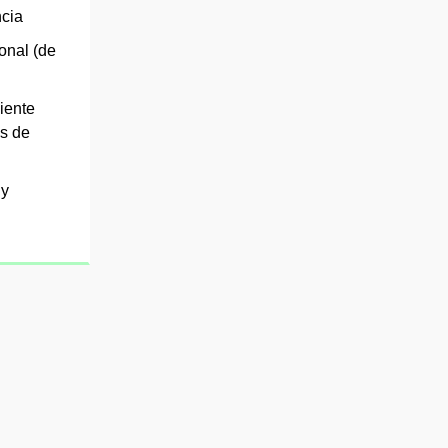
cia
onal (de
iente
s de
 y