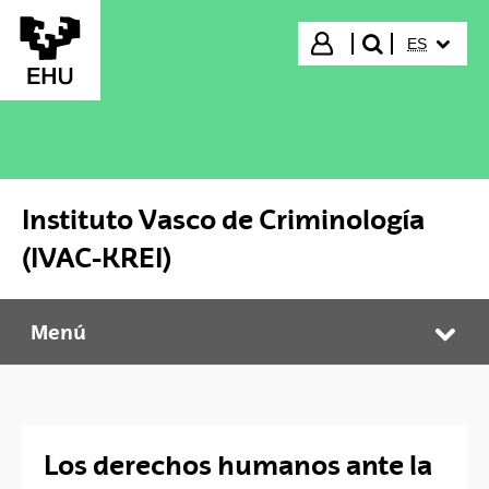
Saltar al contenido principal
IDIOMA S
Iniciar sesión
ES
buscar"
Instituto Vasco de Criminología
(IVAC-KREI)
Menú
Instituto Vasco de Criminología (IVAC-KREI)
Abr
Los derechos humanos ante la