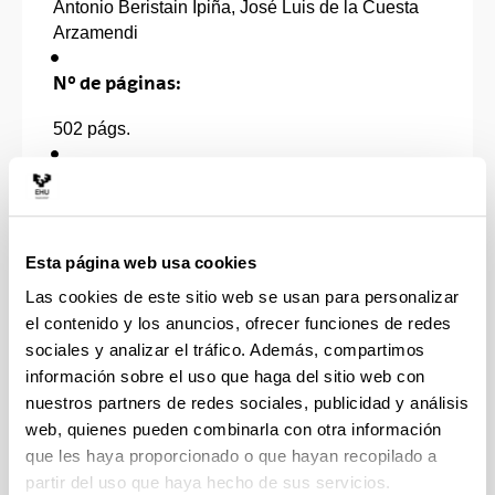
Antonio Beristain Ipiña, José Luis de la Cuesta
Arzamendi
Nº de páginas:
502 págs.
Editoral:
Instituto Vasco de Criminología, Donostia (España)
Esta página web usa cookies
Año:
Las cookies de este sitio web se usan para personalizar
1985
el contenido y los anuncios, ofrecer funciones de redes
sociales y analizar el tráfico. Además, compartimos
ISBN:
información sobre el uso que haga del sitio web con
nuestros partners de redes sociales, publicidad y análisis
---
web, quienes pueden combinarla con otra información
que les haya proporcionado o que hayan recopilado a
partir del uso que haya hecho de sus servicios.