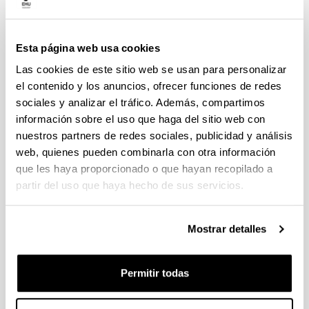
Requisitos personas seleccionadas
Las personas seleccionadas deberán estar en
Esta página web usa cookies
posesión de un título universitario oficial de la
Las cookies de este sitio web se usan para personalizar
UPV/EHU o, alternativamente, haber satisfecho
el contenido y los anuncios, ofrecer funciones de redes
los derechos de expedición de una licenciatura,
diplomatura, grado, ingeniería, arquitectura o
sociales y analizar el tráfico. Además, compartimos
máster oficial obtenido durante el curso
información sobre el uso que haga del sitio web con
2024/2025, entre los meses de junio y
nuestros partners de redes sociales, publicidad y análisis
octubre, antes del comienzo de la realización de
web, quienes pueden combinarla con otra información
la práctica.
que les haya proporcionado o que hayan recopilado a
La movilidad ha de realizarse durante el año
partir del uso que haya hecho de sus servicios.
siguiente a la finalización de sus estudios,
iniciando en febrero de 2026 aproximadamente.
Las prácticas tienen una duración de 3 meses
Mostrar detalles
Arriba
FORMALIZACIÓN DE LAS SOLICITUDES
Permitir todas
El plazo de presentación de solicitudes se abrirá el día