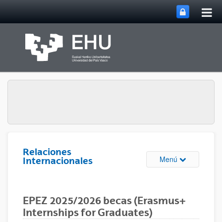
Abri
Saltar al contenido principal
me
prin
Relaciones
Abrir/cerrar m
Menú
Internacionales
EPEZ 2025/2026 becas (Erasmus+
Internships for Graduates)