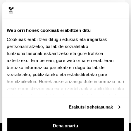
GAUR
Web orri honek cookieak erabiltzen ditu
Cookieak erabiltzen ditugu edukiak eta iragarkiak
Doktorego gidak
pertsonalizatzeko, baliabide sozialetako
funtzionaltasunak eskaintzeko eta gure trafikoa
aztertzeko. Era berean, gure web orriaren erabilerari
buruzko informazioa partekatzen dugu baliabide
sozialetako, publizitateko eta estatistiketako gure
hornitzaileekin. Horiek aukera izango dute informazio hori
TURNITIN
zeuk eman diezun edo euren zerbitzuak erabili dituzulako
eskuratu duten bestelako informazio batekin uztartzeko.
Erakutsi xehetasunak
Dena onartu