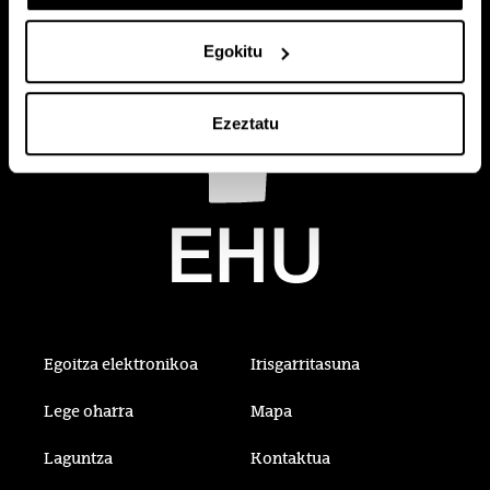
Egokitu
Ezeztatu
Egoitza elektronikoa
Irisgarritasuna
Lege oharra
Mapa
Laguntza
Kontaktua