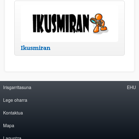
Ikusmiran
Irisgarritasuna
EHU
Lege oharra
Kontaktua
Mapa
Laguntza