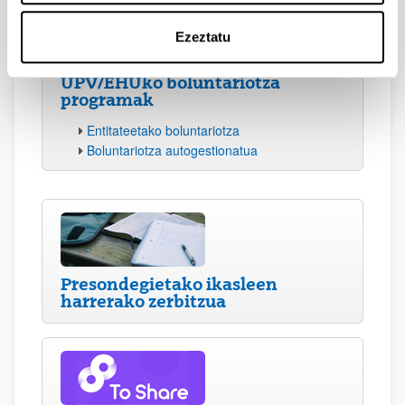
Ezeztatu
UPV/EHUko boluntariotza
programak
Entitateetako boluntariotza
Boluntariotza autogestionatua
Presondegietako ikasleen
harrerako zerbitzua