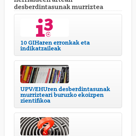
desberdintasunak murriztea
10 GIHaren erronkak eta
indikatzaileak
UPV/EHUren desberdintasunak
murrizteari buruzko ekoizpen
zientifikoa