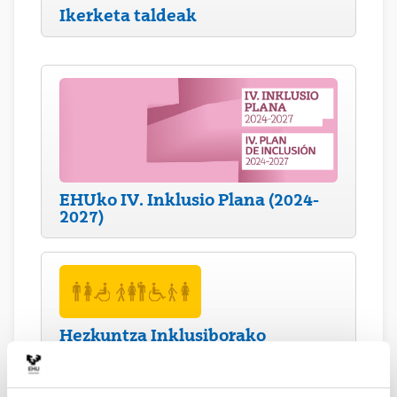
Ikerketa taldeak
EHUko IV. Inklusio Plana (2024-
2027)
Hezkuntza Inklusiborako
Zerbitzua