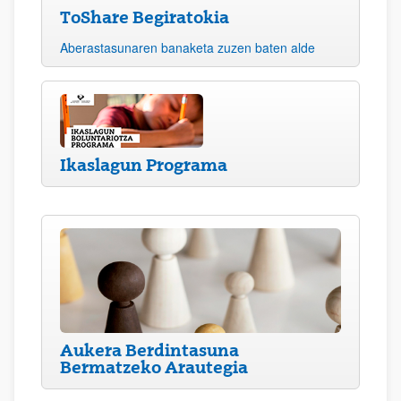
ToShare Begiratokia
Aberastasunaren banaketa zuzen baten alde
Ikaslagun Programa
Aukera Berdintasuna
Bermatzeko Arautegia