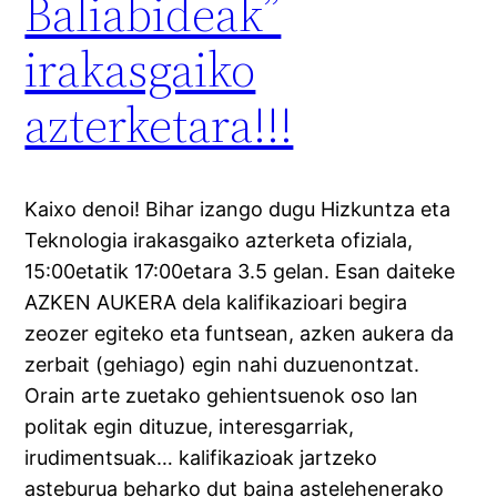
Baliabideak”
irakasgaiko
azterketara!!!
Kaixo denoi! Bihar izango dugu Hizkuntza eta
Teknologia irakasgaiko azterketa ofiziala,
15:00etatik 17:00etara 3.5 gelan. Esan daiteke
AZKEN AUKERA dela kalifikazioari begira
zeozer egiteko eta funtsean, azken aukera da
zerbait (gehiago) egin nahi duzuenontzat.
Orain arte zuetako gehientsuenok oso lan
politak egin dituzue, interesgarriak,
irudimentsuak… kalifikazioak jartzeko
asteburua beharko dut baina astelehenerako